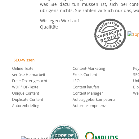
was Sie dazu tun müssen ist, sich bei con
übrigens nichts. Sie zahlen wirklich nur das, 
Wir legen Wert auf
Qualität:
SEO-Wissen
Online Texte
Content-Marketing
Key
seriöse Heimarbeit
Erotik Content
SE
Freie Texter gesucht
LSO
Uni
WDF*IDF-Texte
Content kaufen
Blo
Unique Content
Content Manager
Web
Duplicate Content
Auftraggeberkompetenz
Autorenbriefing
Autorenkompetenz