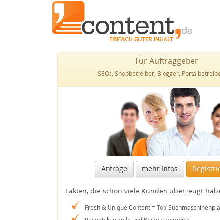
Für Auftraggeber
SEOs, Shopbetreiber, Blogger, Portalbetreiber
Anfrage
mehr Infos
Registri
Fakten, die schon viele Kunden überzeugt hab
Fresh & Unique Content = Top-Suchmaschinenpla
Plagiatskontrolle und Korrekturservice