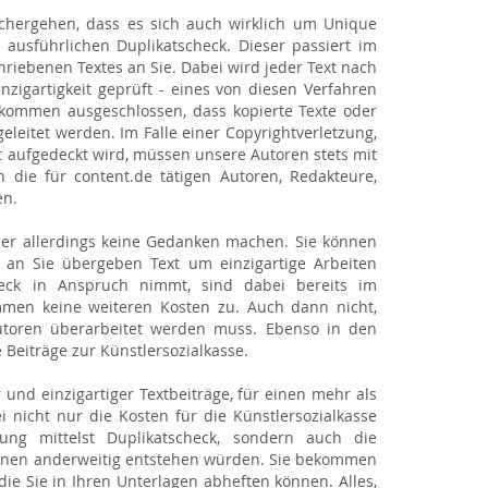
chergehen, dass es sich auch wirklich um Unique
ausführlichen Duplikatscheck. Dieser passiert im
riebenen Textes an Sie. Dabei wird jeder Text nach
zigartigkeit geprüft - eines von diesen Verfahren
ollkommen ausgeschlossen, dass kopierte Texte oder
eleitet werden. Im Falle einer Copyrightverletzung,
 aufgedeckt wird, müssen unsere Autoren stets mit
die für content.de tätigen Autoren, Redakteure,
en.
ber allerdings keine Gedanken machen. Sie können
m an Sie übergeben Text um einzigartige Arbeiten
heck in Anspruch nimmt, sind dabei bereits im
ommen keine weiteren Kosten zu. Auch dann nicht,
toren überarbeitet werden muss. Ebenso in den
 Beiträge zur Künstlersozialkasse.
nd einzigartiger Textbeiträge, für einen mehr als
nicht nur die Kosten für die Künstlersozialkasse
ng mittelst Duplikatscheck, sondern auch die
hnen anderweitig entstehen würden. Sie bekommen
ie Sie in Ihren Unterlagen abheften können. Alles,