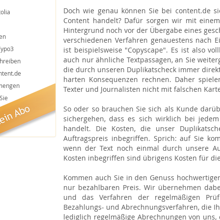
Doch wie genau können Sie bei content.de si
olia
Content handelt? Dafür sorgen wir mit einem 
Hintergrund noch vor der Übergabe eines gesch
en
verschiedenen Verfahren genauestens nach Ein
Typo3
ist beispielsweise "Copyscape". Es ist also v
auch nur ähnliche Textpassagen, an Sie weiterg
chreiben
die durch unseren Duplikatscheck immer direkt
ntent.de
harten Konsequenzen rechnen. Daher spielen 
tmengen
Texter und Journalisten nicht mit falschen Kart
Sie
So oder so brauchen Sie sich als Kunde darü
sichergehen, dass es sich wirklich bei jede
handelt. Die Kosten, die unser Duplikatsc
Auftragspreis inbegriffen. Sprich: auf Sie k
wenn der Text noch einmal durch unsere Au
Kosten inbegriffen sind übrigens Kosten für die
Kommen auch Sie in den Genuss hochwertiger u
nur bezahlbaren Preis. Wir übernehmen dabei 
und das Verfahren der regelmäßigen Prüfu
Bezahlungs- und Abrechnungsverfahren, die I
lediglich regelmäßige Abrechnungen von uns, d