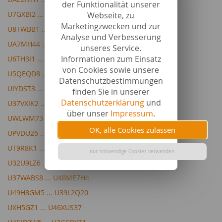
der Funktionalität unserer
U7GXBI2 ... U5SQGZ2
Webseite, zu
Marketingzwecken und zur
U8TWBB1 ... U6TCBW2
Analyse und Verbesserung
UA7MH44 ... U4SP7S7
unseres Service.
Informationen zum Einsatz
U6TH3I1 ... U6BVIG5
von Cookies sowie unsere
U5QEQD8 ... UUX5D35
Datenschutzbestimmungen
UIYDST3 ... U3SAXSB9
finden Sie in unserer
Datenschutzerklärung
und
U37VXIK2 ... UQQ5PL4
über unser
Impressum
.
UWLWM73 ... UZZB4X4
OK, alle Cookies zulassen
UPVDU26 ... UQQADX2
UT9R8K1 ... U3NWWGB5
nur notwendige Cookies verwenden
U32U9LZ6 ... U35DSHL7
U37WABS8 ... U48ME7H4
U49H8GM5 ... U39L2Q20
UXH5GZ1 ... U46XUS37