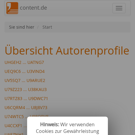
content.de
Navigat
Sie sind hier
Start
Übersicht Autorenprofile
UHGEH2 ... UATNG7
UEQ9C6 ... U3VIND4
UV5SQ7 ... U9ARUE2
U79Z223 ... U38KAU3
U7RTZ83 ... U9DWC71
U6CQRM4 ... U8J8V73
U74WTC5 ... U98QRV8
Hinweis:
Wir verwenden
U4CCXF1 ... U49VA39
Cookies zur Gewährleistung
UAEZNH1 ... U4LC6W4