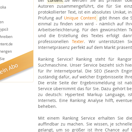
Bei
content
.de werden Sie als privater ode
Autoren zusammengeführt, die für Sie einzig
olia
protokollierter Text, ist ein absolutes Unikat,
Prüfung auf
Unique Content
gibt Ihnen die S
en
einmal zu finden sein wird - nämlich auf Ihr
Arbeitserleichterung. Für den gewünschten Te
Typo3
und die Erstellung des Textes erfolgt d
chreiben
professionellen
Texter
. Wir unterstützen S
ntent.de
Internetpräsenz perfekt auf dem Markt präsenti
tmengen
Ranking Service? Ranking steht für Rango
Sie
Suchmaschine. Unser Service bezieht sich hi
für Ihr Internetportal. Die SEO (Search Eng
zuständig dafür, auf welcher Ergebnisseite Ih
Die erste Seite der Ergebnismeldung ist nat
Service übernimmt das für Sie. Dazu gehört be
zu deutsch: Hypertext Markup Language, i
Internets. Eine Ranking Analyse hilft, eventu
beheben.
Mit einem Ranking Service erhalten Sie di
auffindbar zu machen. Sie wissen, je schnell
gelangt, um so größer ist Ihre Chance auf 