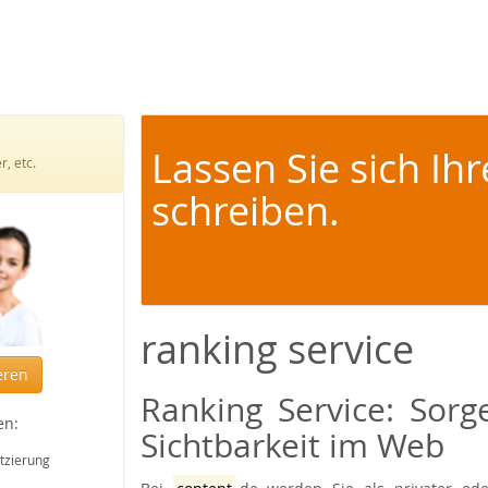
Lassen Sie sich Ih
, etc.
schreiben.
ranking service
eren
Ranking Service: Sorg
en:
Sichtbarkeit im Web
tzierung