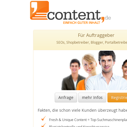
Für Auftraggeber
SEOs, Shopbetreiber, Blogger, Portalbetreiber
Anfrage
mehr Infos
Registri
Fakten, die schon viele Kunden überzeugt hab
Fresh & Unique Content = Top-Suchmaschinenpla
Plagiatskontrolle und Korrekturservice