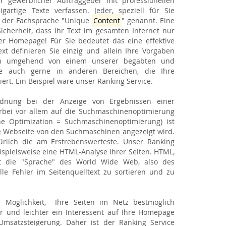
r gewerblicher Auftraggeber mit professionellen
artige Texte verfassen. Jeder, speziell für Sie
 in der Fachsprache "Unique
Content
" genannt. Eine
icherheit, dass Ihr Text im gesamten Internet nur
er Homepage! Für Sie bedeutet das eine effektive
xt definieren Sie einzig und allein Ihre Vorgaben
ann umgehend von einem unserer begabten und
ie auch gerne in anderen Bereichen, die Ihre
ert. Ein Beispiel wäre unser Ranking Service.
rdnung bei der Anzeige von Ergebnissen einer
erbei vor allem auf die Suchmaschinenoptimierung
ine Optimization = Suchmaschinenoptimierung) ist
re Webseite von den Suchmaschinen angezeigt wird.
ürlich die am Erstrebenswerteste. Unser Ranking
ispielsweise eine HTML-Analyse Ihrer Seiten. HTML,
st die "Sprache" des World Wide Web, also des
elle Fehler im Seitenquelltext zu sortieren und zu
e Möglichkeit, Ihre Seiten im Netz bestmöglich
er und leichter ein Interessent auf Ihre Homepage
Umsatzsteigerung. Daher ist der Ranking Service