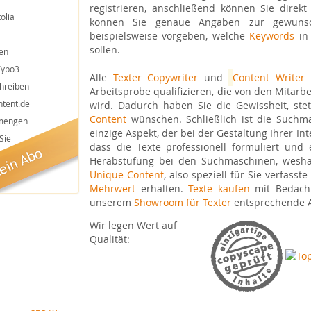
registrieren, anschließend können Sie direk
olia
können Sie genaue Angaben zur gewünsc
beispielsweise vorgeben, welche
Keywords
in 
sollen.
en
Typo3
Alle
Texter
Copywriter
und
Content Writer
m
chreiben
Arbeitsprobe qualifizieren, die von den Mitarb
ntent.de
wird. Dadurch haben Sie die Gewissheit, stets
Content
wünschen. Schließlich ist die Suchma
tmengen
einzige Aspekt, der bei der Gestaltung Ihrer Inte
Sie
dass die Texte professionell formuliert und e
Herabstufung bei den Suchmaschinen, weshal
Unique Content
, also speziell für Sie verfass
Mehrwert
erhalten.
Texte kaufen
mit Bedacht
unserem
Showroom für Texter
entsprechende 
Wir legen Wert auf
Qualität: