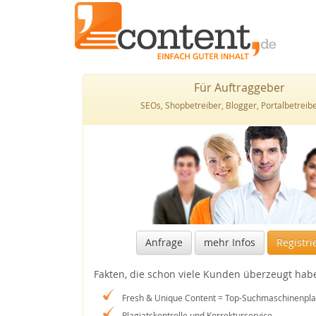
Für Auftraggeber
SEOs, Shopbetreiber, Blogger, Portalbetreiber
Anfrage
mehr Infos
Registri
Fakten, die schon viele Kunden überzeugt hab
Fresh & Unique Content = Top-Suchmaschinenpla
Plagiatskontrolle und Korrekturservice