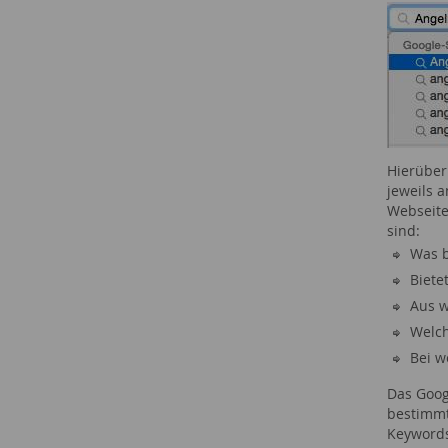
Hierüber
jeweils 
Webseite
sind:
Was 
Biete
Aus w
Welch
Bei w
Das Goog
bestimmt
Keywords