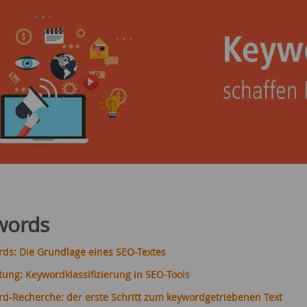
words
rds: Die Grundlage eines SEO-Textes
tung: Keywordklassifizierung in SEO-Tools
rd-Recherche: der erste Schritt zum keywordgetriebenen Text