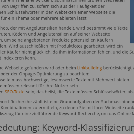
 für ein Thema entwickeln. Suchmaschinen ordnen Webseiten
von Begriffen zu, sofern sich aus der Häufigkeit der
en Schlüsselwörter in den Webtexten einer Webseite die
 für ein Thema oder mehrere ableiten lässt.
hop, der mit Angelutensilien handelt, wird bestimmt viele Texte
ruten, Ködern und Angelutensilien auf seiner Webseite
en, um seine angebotenen Produkte potenziellen Käufern
len. Wird ausschließlich mit Produktfotos gearbeitet, wird ein
ler Käufer nicht glücklich, da ihm Informationen fehlen, und die S
ht indexieren kann.
ne Webseite gefunden wird oder beim
Linkbuilding
berücksichtigt 
n oder der Onpage-Optimierung zu beachten:
bseite muss hochwertige, lesenswerte Texte mit Mehrwert bieten
te müssen relevant für Ihre Nutzer sein
ten
SEO-Texte
sein, das heißt, die Texte müssen Schlüsselwörter, als
word-Recherche zählt ist eine Grundaufgaben der Suchmaschineno
Kombinationen zu ermitteln, zu denen Sie mit Ihrer Webseite ran
szeug für eine zielführende Keyword-Recherche, um das Online M
edeutung: Keyword-Klassifizieru