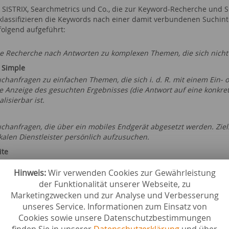
e SISTRIX, Searchmetrics und Co., die zur Keyword-Recherche un
klassifizieren die Keywords nach einer damit verbundenen Suchinten
 folgend aufgeführt:
e Recherche nach Antworten zu komplexen Themen, die sich nicht
 Simple
chanfragen zu einfachen Themen, die sich i. d. R. mit einem Ein- 
e Anzeige des gesuchten Ergebnisses (die Antwort auf eine konkre
alisierbar ist.
chanfragen, die über ein mobiles Endgerät abgesetzt werden. Ziels
kalen Dienstleister persönlich aufzusuchen.
ite
ogle-Suchen, bei denen der Suchende eine ihm bereits bekannte 
Hinweis:
Wir verwenden Cookies zur Gewährleistung
der Funktionalität unserer Webseite, zu
i diesen Suchanfragen steht am Ende der Wunsch nach einer Aktio
Marketingzwecken und zur Analyse und Verbesserung
gistrierung oder auch ein Kauf sein.
unseres Service. Informationen zum Einsatz von
Cookies sowie unsere Datenschutzbestimmungen
eyword-Recherche: der erste Sch