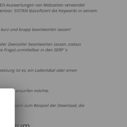
d SEO-Auswertungen von Webseiten verwendet
tion. SISTRIX klassifiziert die Keywords in seinem
 kurz und knapp beantworten lassen!
oder Zweizeiler beantworten lassen, sodass
te Frage) unmittelbar in den SERP´s
etzung ist es, ein Ladenlokal oder einen
Website ansurfen möchte.
n, das kann zum Beispiel der Download, die
ritt zum