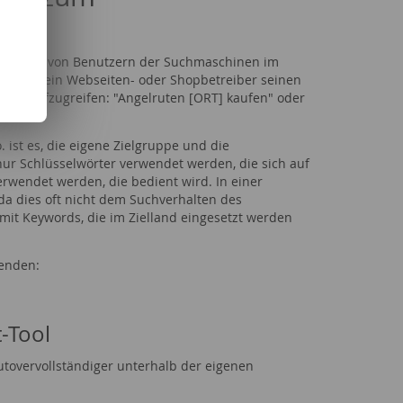
iffe, die von Benutzern der Suchmaschinen im
en, was ein Webseiten- oder Shopbetreiber seinen
als aufzugreifen: "Angelruten [ORT] kaufen" oder
en sein.
ist es, die eigene Zielgruppe und die
r Schlüsselwörter verwendet werden, die sich auf
erwendet werden, die bedient wird. In einer
da dies oft nicht dem Suchverhalten des
mit Keywords, die im Zielland eingesetzt werden
wenden:
-Tool
utovervollständiger unterhalb der eigenen