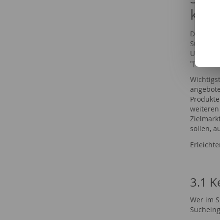
key
Die Such
Suchschl
Usern üb
"[Marken
Wichtigs
angebote
Produkte
weiteren
Zielmarkt
sollen, a
Erleicht
3.1 K
Wer im S
Sucheing