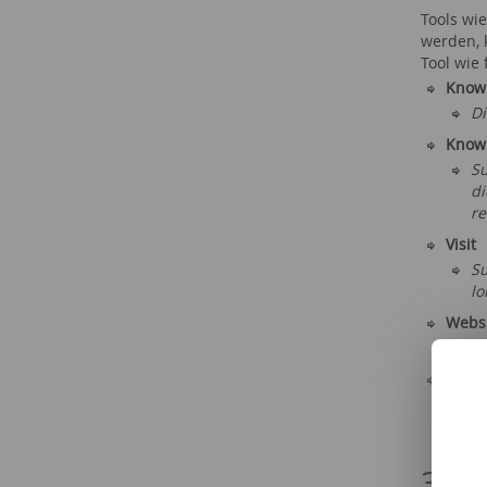
Tools wi
werden, 
Tool wie
Know
Di
Know
Su
di
re
Visit
Su
lo
Webs
Go
Do
Be
Re
3. K