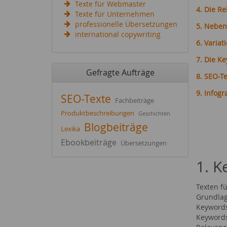
Texte für Webmaster
4. Die R
Texte für Unternehmen
professionelle Übersetzungen
5. Neben
international copywriting
6. Variat
7. Die K
Gefragte Aufträge
8. SEO-T
9. Infog
SEO-Texte
Fachbeiträge
Produktbeschreibungen
Geschichten
Blogbeiträge
Lexika
Ebookbeiträge
Übersetzungen
1. K
Texten f
Grundlag
Keywords
Keywords