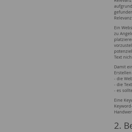
Relevanz
aufgrund 
gefunden
Relevanz
Ein Webs
zu Angel
platzier
vorzustel
potenziel
Text nic
Damit ei
Erstelle
- die We
- die Tex
- es soll
Eine Key
Keyword-
Handwerk
2. B