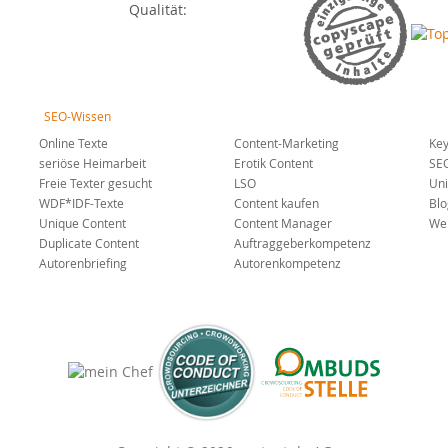
Qualität:
SEO-Wissen
Online Texte
Content-Marketing
Key
seriöse Heimarbeit
Erotik Content
SE
Freie Texter gesucht
LSO
Uni
WDF*IDF-Texte
Content kaufen
Blo
Unique Content
Content Manager
Web
Duplicate Content
Auftraggeberkompetenz
Autorenbriefing
Autorenkompetenz