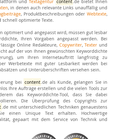
plattform und
Textagentur
content
.de bietet Ihnen
xten
, in denen auch relevante Links unauffällig und
ogbeiträge
, Produktbeschreibungen oder
Webtexte
,
d schnell optimierte Texte.
n optimiert und angepasst wird, müssen gut lesbar
rddichte, Ihren Vorgaben angepasst werden. Bei
lässige Online Redakteure,
Copywriter
,
Texter
und
sicht auf der von Ihnen gewünschten Keyworddichte
ung), um Ihren Internetauftritt langfristig zu
ber Werbetexte mit guter Lesbarkeit werden bei
 Absätzen und Unterüberschriften versehen sein.
rierung bei
content
.de als Kunde, gelangen Sie in
s Ihre Aufträge erstellen und die vielen Tools zur
erem das Keyworddichte-Tool, dass Sie dabei
rollieren. Die Überprüfung des Copyrights zur
t
.de mit unterschiedlichen Techniken genauestens
Sie einen Unique Text erhalten. Hochwertige
lität, gepaart mit dem Service von Technik und