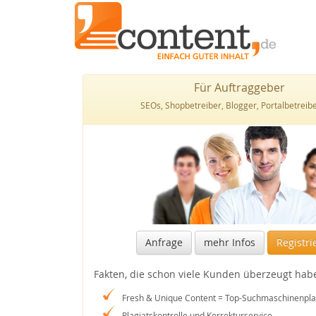
Für Auftraggeber
SEOs, Shopbetreiber, Blogger, Portalbetreiber
Anfrage
mehr Infos
Registri
Fakten, die schon viele Kunden überzeugt hab
Fresh & Unique Content = Top-Suchmaschinenpla
Plagiatskontrolle und Korrekturservice