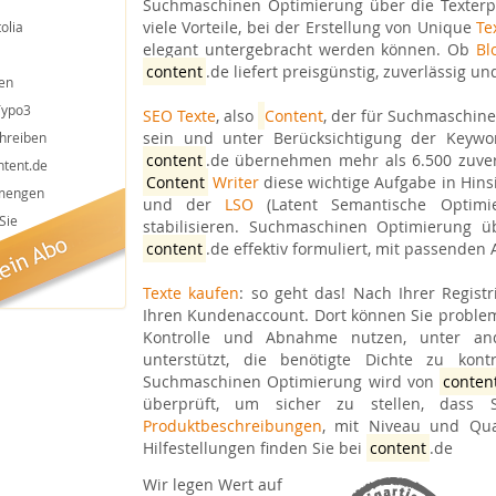
Suchmaschinen Optimierung über die Texter
viele Vorteile, bei der Erstellung von Unique
Te
olia
elegant untergebracht werden können. Ob
Bl
content
.de liefert preisgünstig, zuverlässig un
en
Typo3
SEO Texte
, also
Content
, der für Suchmaschine
sein und unter Berücksichtigung der Keywo
chreiben
content
.de übernehmen mehr als 6.500 zuver
ntent.de
Content
Writer
diese wichtige Aufgabe in Hin
tmengen
und der
LSO
(Latent Semantische Optimier
Sie
stabilisieren. Suchmaschinen Optimierung ü
content
.de effektiv formuliert, mit passenden
Texte kaufen
: so geht das! Nach Ihrer Regist
Ihren Kundenaccount. Dort können Sie problemlo
Kontrolle und Abnahme nutzen, unter and
unterstützt, die benötigte Dichte zu kont
Suchmaschinen Optimierung wird von
conten
überprüft, um sicher zu stellen, dass 
Produktbeschreibungen
, mit Niveau und Qua
Hilfestellungen finden Sie bei
content
.de
Wir legen Wert auf