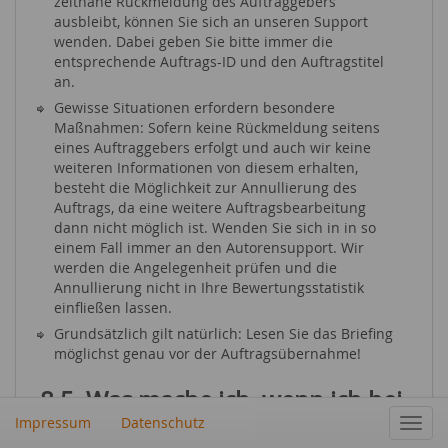
zeitnahe Rückmeldung des Auftraggebers
ausbleibt, können Sie sich an unseren Support
wenden. Dabei geben Sie bitte immer die
entsprechende Auftrags-ID und den Auftragstitel
an.
Gewisse Situationen erfordern besondere
Maßnahmen: Sofern keine Rückmeldung seitens
eines Auftraggebers erfolgt und auch wir keine
weiteren Informationen von diesem erhalten,
besteht die Möglichkeit zur Annullierung des
Auftrags, da eine weitere Auftragsbearbeitung
dann nicht möglich ist. Wenden Sie sich in in so
einem Fall immer an den Autorensupport. Wir
werden die Angelegenheit prüfen und die
Annullierung nicht in Ihre Bewertungsstatistik
einfließen lassen.
Grundsätzlich gilt natürlich: Lesen Sie das Briefing
möglichst genau vor der Auftragsübernahme!
8.5. Was mache ich, wenn ich bei
Text-Aufträgen eine Frist nicht
Impressum
Datenschutz
Navig