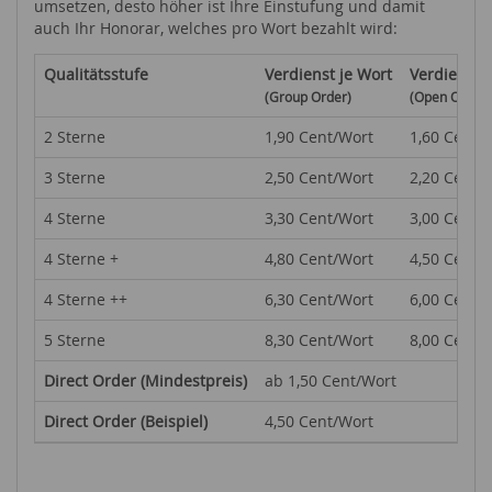
umsetzen, desto höher ist Ihre Einstufung und damit
auch Ihr Honorar, welches pro Wort bezahlt wird:
Qualitätsstufe
Verdienst je Wort
Verdienst 
(Group Order)
(Open Order)
2 Sterne
1,90 Cent/Wort
1,60 Cent/
3 Sterne
2,50 Cent/Wort
2,20 Cent/
4 Sterne
3,30 Cent/Wort
3,00 Cent/
4 Sterne +
4,80 Cent/Wort
4,50 Cent/
4 Sterne ++
6,30 Cent/Wort
6,00 Cent/
5 Sterne
8,30 Cent/Wort
8,00 Cent/
Direct Order (Mindestpreis)
ab 1,50 Cent/Wort
Direct Order (Beispiel)
4,50 Cent/Wort