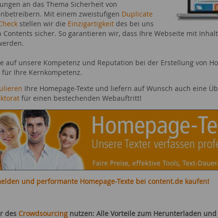
ungen an das Thema Sicherheit von
nbetreibern. Mit einem zweistufigen
Duplicate
Check
stellen wir die
Einzigartigkeit
des bei uns
n Contents sicher. So garantieren wir, dass Ihre Webseite mit Inhal
werden.
ie auf unsere Kompetenz und Reputation bei der Erstellung von Ho
 für Ihre Kernkompetenz.
ulieren
Ihre Homepage-Texte und liefern auf Wunsch auch eine Ü
ktorat
für einen bestechenden Webauftritt!
melden und performante Homepage-Texte bei content.de kaufen!
r des
Crowdsourcing
nutzen: Alle Vorteile zum Herunterladen und