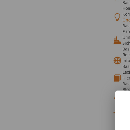
Bas
Hom
Kom
One
Bas
Fir
Umf
Sic
Bas
Rei
Inf
Bas
Lex
Hie
Bas
Blo
Blo
Bas
Ini
Sta
Bas
Son