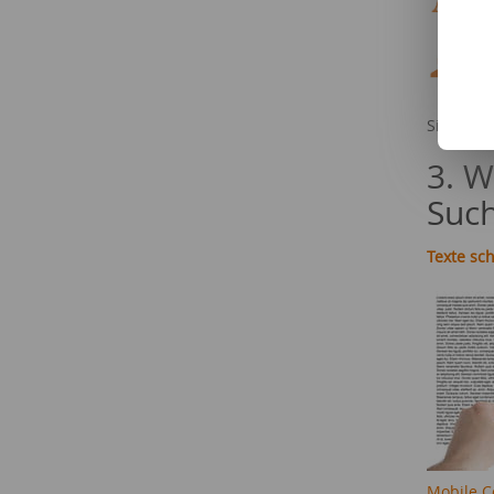
Lei
Bas
Erot
FSK
Bas
Sie möch
3. W
Such
Texte sc
Mobile C