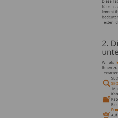
Diese Ta
für ein 
kommt Ih
bedeuten
Texten, 
2. D
unte
Wir als
T
Ihnen zu
Textarte
SEO
SEO
Ma
Kat
Kat
Bas
Pro
Auf