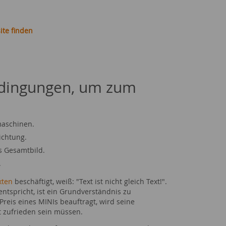
ite finden
Bedingungen, um zum
maschinen.
ichtung.
s Gesamtbild.
.
xten
beschäftigt, weiß: "Text ist nicht gleich Text!".
spricht, ist ein Grundverständnis zu
reis eines MINIs beauftragt, wird seine
t zufrieden sein müssen.