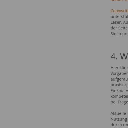
Copywrit
unterstü
Leser. A
der Seit
Sie in u
4. W
Hier kön
Vorgabe
aufgeräu
praxiser
Einkauf 
kompeten
bei Frag
Aktuelle
Nutzung 
durch un