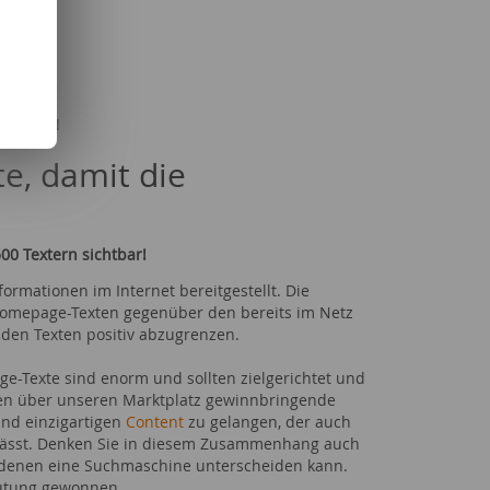
örter.
eichern.
trieb
an!
e, damit die
00 Textern sichtbar!
ormationen im Internet bereitgestellt. Die
 Homepage-Texten gegenüber den bereits im Netz
en Texten positiv abzugrenzen.
-Texte sind enorm und sollten zielgerichtet und
hnen über unseren Marktplatz gewinnbringende
und einzigartigen
Content
zu gelangen, der auch
lässt. Denken Sie in diesem Zusammenhang auch
n denen eine Suchmaschine unterscheiden kann.
eutung gewonnen.