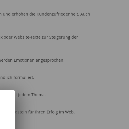
en und erhöhen die Kundenzufriedenheit. Auch
 oder Website-Texte zur Steigerung der
r werden Emotionen angesprochen.
ndlich formuliert.
et - zu fast jedem Thema.
den Grundstein für Ihren Erfolg im Web.