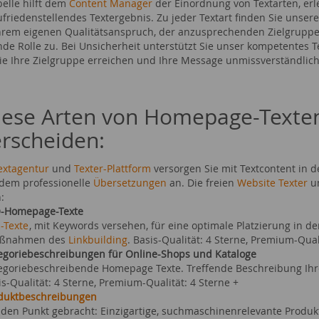
belle hilft dem
Content Manager
der Einordnung von Textarten, er
zufriedenstellendes Textergebnis. Zu jeder Textart finden Sie uns
rem eigenen Qualitätsanspruch, der anzusprechenden Zielgruppe 
de Rolle zu. Bei Unsicherheit unterstützt Sie unser kompetentes 
die Ihre Zielgruppe erreichen und Ihre Message unmissverständlich
iese Arten von Homepage-Texten
rscheiden:
extagentur
und
Texter-Plattform
versorgen Sie mit Textcontent in 
dem professionelle
Übersetzungen
an. Die freien
Website Texter
un
n:
-Homepage-Texte
-Texte
, mit Keywords versehen, für eine optimale Platzierung in 
ßnahmen des
Linkbuilding
. Basis-Qualität: 4 Sterne, Premium-Qual
egoriebeschreibungen für Online-Shops und Kataloge
egoriebeschreibende Homepage Texte. Treffende Beschreibung Ihre
is-Qualität: 4 Sterne, Premium-Qualität: 4 Sterne +
duktbeschreibungen
 den Punkt gebracht: Einzigartige, suchmaschinenrelevante Produ