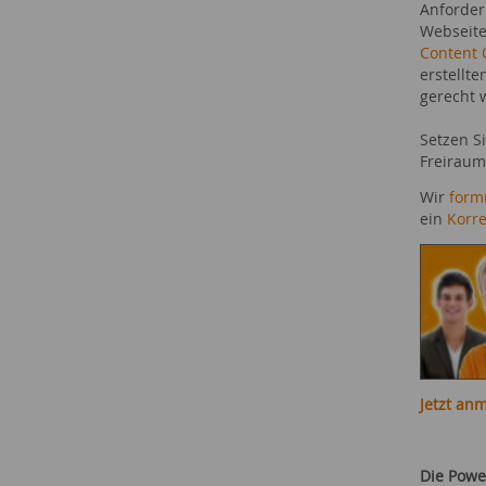
Anforder
Webseite
Content 
erstellte
gerecht 
Setzen S
Freiraum
Wir
form
ein
Korre
Jetzt an
Die Powe