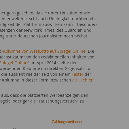
mer gern gesehen, da sie unter Umständen wie
edienwelt herrscht auch Uneinigkeit darüber, ob
ürdigkeit der Plattform auswirken kann – besonders
räsenzen der New York Times, des Guardian und
bung unter deutschen Journalisten noch höchst
d-
Kolumne von WestLotto auf Spiegel Online
. Die
unächst kaum von den redaktionellen Inhalten von
Spiegel Online‘“
im April 2014 stellte der
er werbenden Kolumne im direkten Gegensatz zu
 die aussieht wie der Text von einem
Texter
der
der Kolumne in dieser Form inzwischen
als „Fehler“
 aus, dass die platzierten Werbeanzeigen den
ogelt" oder gar als "Täuschungsversuch" zu
Zahlungsmethoden