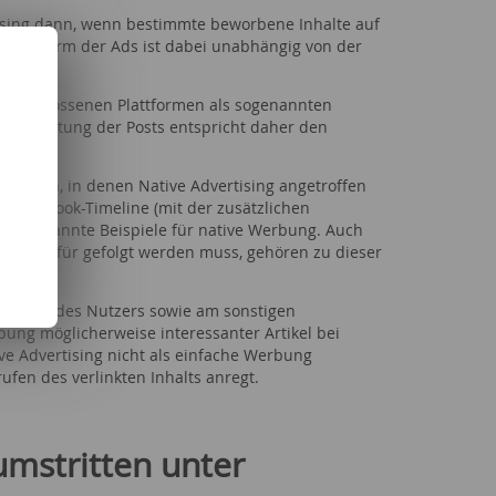
ising dann, wenn bestimmte beworbene Inhalte auf
Die Form der Ads ist dabei unabhängig von der
 geschlossenen Plattformen als sogenannten
e Gestaltung der Posts entspricht daher den
ebung.
bungen, in denen Native Advertising angetroffen
r Facebook-Timeline (mit der zusätzlichen
ohlbekannte Beispiele für native Werbung. Auch
isher dafür gefolgt werden muss, gehören zu dieser
eressen des Nutzers sowie am sonstigen
rbung möglicherweise interessanter Artikel bei
ive Advertising nicht als einfache Werbung
fen des verlinkten Inhalts anregt.
umstritten unter