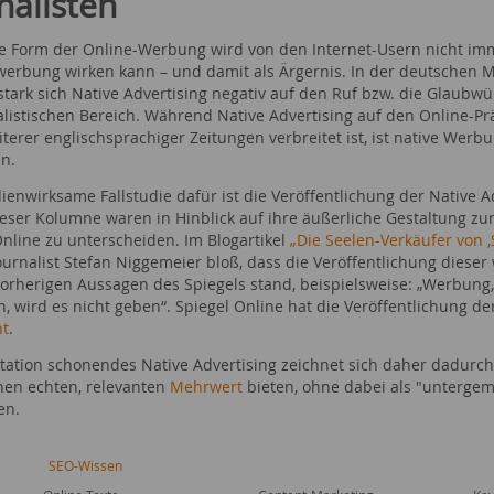
nalisten
ve Form der Online-Werbung wird von den Internet-Usern nicht im
werbung wirken kann – und damit als Ärgernis. In der deutschen M
stark sich Native Advertising negativ auf den Ruf bzw. die Glaubw
alistischen Bereich. Während Native Advertising auf den Online-P
iterer englischsprachiger Zeitungen verbreitet ist, ist native Wer
en.
ienwirksame Fallstudie dafür ist die Veröffentlichung der Native A
dieser Kolumne waren in Hinblick auf ihre äußerliche Gestaltung z
Online zu unterscheiden. Im Blogartikel
„Die Seelen-Verkäufer von ‚
urnalist Stefan Niggemeier bloß, dass die Veröffentlichung dies
vorherigen Aussagen des Spiegels stand, beispielsweise: „Werbung,
n, wird es nicht geben“. Spiegel Online hat die Veröffentlichung 
nt
.
tation schonendes Native Advertising zeichnet sich daher dadurch
nen echten, relevanten
Mehrwert
bieten, ohne dabei als "untergem
en.
SEO-Wissen