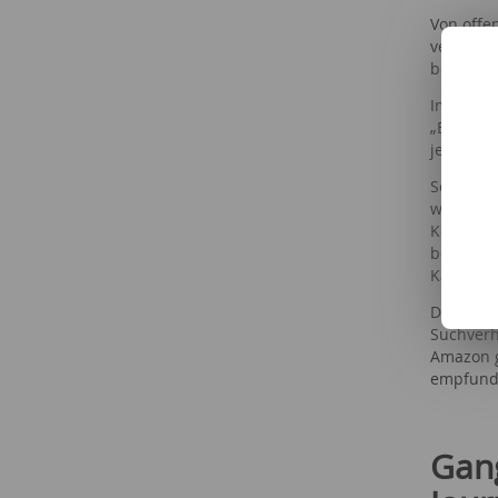
Von offe
verschie
betreffe
Im Vergl
„Brand
jeweilig
Soziale 
werden k
Kennzeic
bezahlte
Kategori
Die bewo
Suchverh
Amazon g
empfunde
Gang