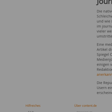
Jour
Die nati
Schleich
und wie 
im journ
vieler we
umstritt
Eine med
Artikel 
Spiegel 
Medienjo
einigen 
Redaktio
anerkan
Die Repu
Usern ei
erschein
Hilfreiches
Über content.de