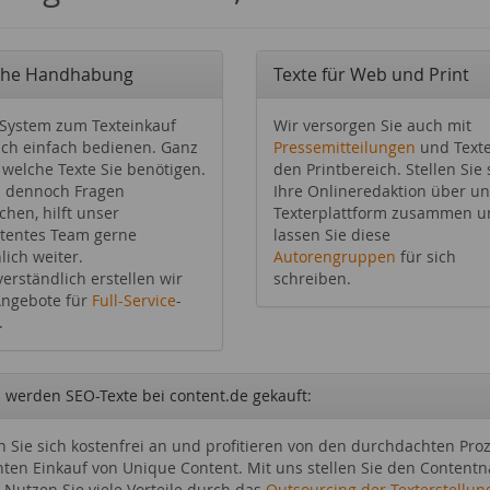
che Handhabung
Texte für Web und Print
System zum Texteinkauf
Wir versorgen Sie auch mit
sich einfach bedienen. Ganz
Pressemitteilungen
und Texte
, welche Texte Sie benötigen.
den Printbereich. Stellen Sie 
n dennoch Fragen
Ihre Onlineredaktion über u
chen, hilft unser
Texterplattform zusammen u
tentes Team gerne
lassen Sie diese
lich weiter.
Autorengruppen
für sich
verständlich erstellen wir
schreiben.
Angebote für
Full-Service
-
.
werden SEO-Texte bei content.de gekauft:
 Sie sich kostenfrei an und profitieren von den durchdachten Pro
enten Einkauf von Unique Content. Mit uns stellen Sie den Conten
. Nutzen Sie viele Vorteile durch das
Outsourcing der Texterstellun