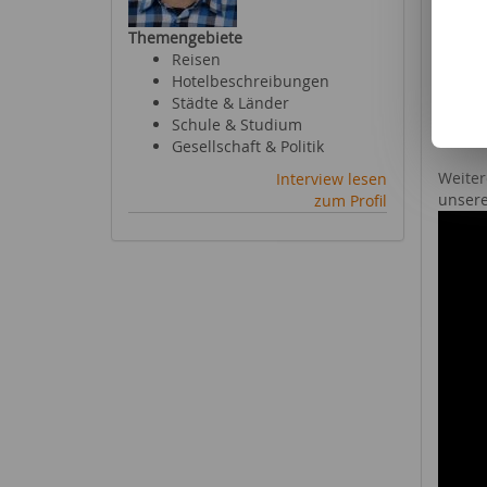
Optim
Themengebiete
entspr
Reisen
Verwei
Hotelbeschreibungen
Aus di
Städte & Länder
brenne
Schule & Studium
liefert
Gesellschaft & Politik
Weiter
Interview lesen
unsere
zum Profil