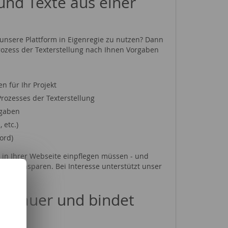
und Texte aus einer
 unsere Plattform in Eigenregie zu nutzen? Dann
ozess der Texterstellung nach Ihnen Vorgaben
 für Ihr Projekt
ozesses der Texterstellung
rgaben
l, etc.)
ord)
ch in Ihrer Webseite einpflegen müssen - und
telle einsparen. Bei Interesse unterstützt unser
eildauer und bindet