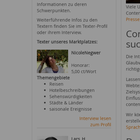
Informationen zu deren
Viele 
Schwerpunkten.
Conten
Presse
Weiterführende Infos zu den
Textern finden Sie im Texter-Profil
Con
oder ihrem Interview.
su
Texter unseres Marktplatzes:
NicoleNegwer
Die In
Glaubw
Honorar:
richti
5,00 ct/Wort
Themengebiete
Lassen
Reisen
Webte
Hotelbeschreibungen
Zielsy
Sehenswürdigkeiten
Einflu
Städte & Länder
conten
saisonale Ereignisse
Wir kö
Interview lesen
erstel
zum Profil
Sprac
Lars_H