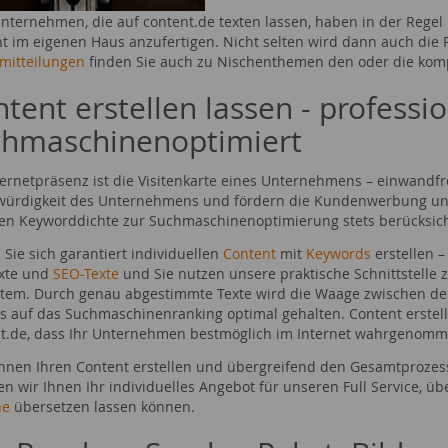
Unternehmen, die auf content.de texten lassen, haben in der Regel
t im eigenen Haus anzufertigen. Nicht selten wird dann auch die
mitteilungen
finden Sie auch zu Nischenthemen den oder die ko
tent erstellen lassen - professi
chmaschinenoptimiert
ternetpräsenz ist die Visitenkarte eines Unternehmens – einwandfrei
ürdigkeit des Unternehmens und fördern die Kundenwerbung und 
gen Keyworddichte zur Suchmaschinenoptimierung stets berücksich
 Sie sich garantiert individuellen
Content
mit
Keywords
erstellen 
xte und
SEO-Texte
und Sie nutzen unsere praktische Schnittstelle 
stem. Durch genau abgestimmte Texte wird die Waage zwischen der 
ss auf das Suchmaschinenranking optimal gehalten. Content erstel
t.de, dass Ihr Unternehmen bestmöglich im Internet wahrgenomm
nnen Ihren Content erstellen und übergreifend den Gesamtproze
len wir Ihnen Ihr individuelles Angebot für unseren Full Service, üb
he
übersetzen lassen können.