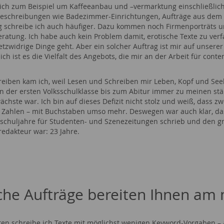
ich zum Beispiel um Kaffeeanbau und –vermarktung einschließlich 
eschreibungen wie Badezimmer-Einrichtungen, Aufträge aus dem 
schreibe ich auch häufiger. Dazu kommen noch Firmenporträts 
ratung. Ich habe auch kein Problem damit, erotische Texte zu ve
tzwidrige Dinge geht. Aber ein solcher Auftrag ist mir auf unserer
ich ist es die Vielfalt des Angebots, die mir an der Arbeit für conten
eiben kam ich, weil Lesen und Schreiben mir Leben, Kopf und Seele 
on der ersten Volksschulklasse bis zum Abitur immer zu meinen s
chste war. Ich bin auf dieses Defizit nicht stolz und weiß, dass zwe
t Zahlen – mit Buchstaben umso mehr. Deswegen war auch klar, das
schuljahre für Studenten- und Szenezeitungen schrieb und den gr
redakteur war: 23 Jahre.
he Aufträge bereiten Ihnen am 
ten schreibe ich Texte mit möglichst wenigen Keyword-Vorgaben –