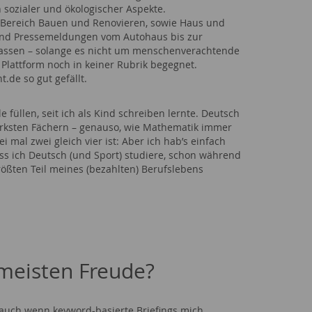
sozialer und ökologischer Aspekte.
Bereich Bauen und Renovieren, sowie Haus und
und Pressemeldungen vom Autohaus bis zur
rfassen – solange es nicht um menschenverachtende
 Plattform noch in keiner Rubrik begegnet.
t.de so gut gefällt.
füllen, seit ich als Kind schreiben lernte. Deutsch
tärksten Fächern – genauso, wie Mathematik immer
i mal zwei gleich vier ist: Aber ich hab’s einfach
s ich Deutsch (und Sport) studiere, schon während
ößten Teil meines (bezahlten) Berufslebens
meisten Freude?
 auch wenn keyword-basierte Briefings mich