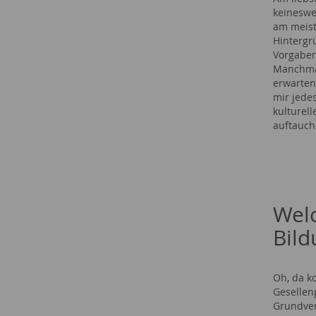
keineswe
am meist
Hintergr
Vorgaben
Manchmal
erwarten
mir jedes
kulturell
auftauch
Welc
Bild
Oh, da k
Gesellen
Grundver