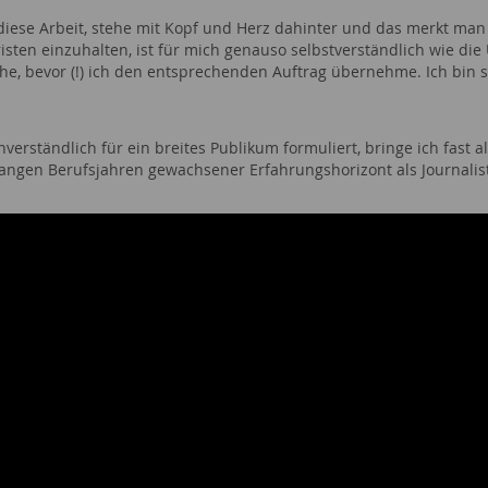
diese Arbeit, stehe mit Kopf und Herz dahinter und das merkt man 
isten einzuhalten, ist für mich genauso selbstverständlich wie d
he, bevor (!) ich den entsprechenden Auftrag übernehme. Ich bin se
verständlich für ein breites Publikum formuliert, bringe ich fast a
langen Berufsjahren gewachsener Erfahrungshorizont als Journalist 