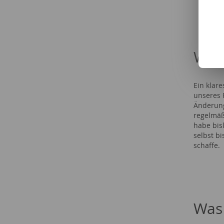
Was 
Ein klar
unseres 
Änderung
regelmäß
habe bis
selbst bi
schaffe.
Was