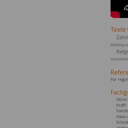
Texte 
Zahn
Mittelpu
Ratg
Investm
Refer
Für regi
Fachg
Versi
Kraft
Sonst
Haus
Schul
eroti