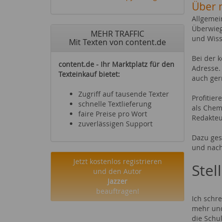
Über 
Allgemei
Überwieg
MEHR TRAFFIC
und Wiss
Mit Texten von content.de
Bei der 
content.de - Ihr Marktplatz für den
Adresse.
Texteinkauf bietet:
auch ger
Zugriff auf tausende Texter
Profitie
schnelle Textlieferung
als Chem
faire Preise pro Wort
Redakteu
zuverlässigen Support
Dazu ges
und nach
Jetzt kostenlos registrieren
Stel
und den Autor
Jazzer
beauftragen!
Ich schr
mehr und
die Schul