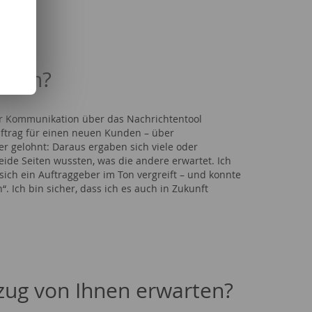
bern?
 der Kommunikation über das Nachrichtentool
ftrag für einen neuen Kunden – über
 gelohnt: Daraus ergaben sich viele oder
ide Seiten wussten, was die andere erwartet. Ich
ich ein Auftraggeber im Ton vergreift – und konnte
. Ich bin sicher, dass ich es auch in Zukunft
ug von Ihnen erwarten?