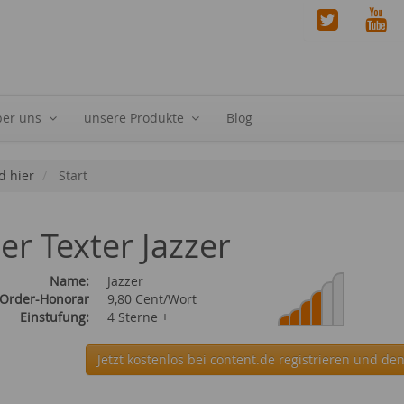
ber uns
unsere Produkte
Blog
d hier
Start
ier Texter Jazzer
Name:
Jazzer
 Order-Honorar
9,80 Cent/Wort
Einstufung:
4 Sterne +
Jetzt kostenlos bei content.de
registrieren und den