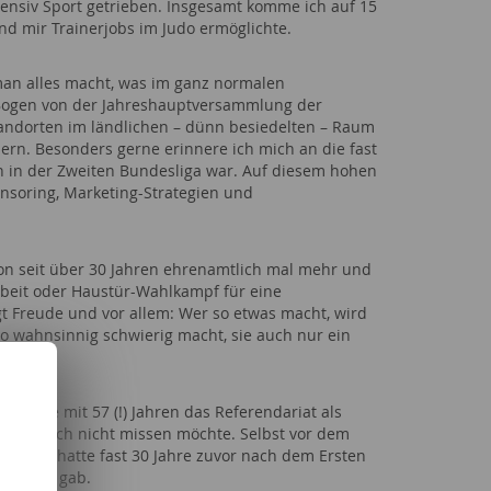
ensiv Sport getrieben. Insgesamt komme ich auf 15
nd mir Trainerjobs im Judo ermöglichte.
man alles macht, was im ganz normalen
Bogen von der Jahreshauptversammlung der
andorten im ländlichen – dünn besiedelten – Raum
n. Besonders gerne erinnere ich mich an die fast
n in der Zweiten Bundesliga war. Auf diesem hohen
onsoring, Marketing-Strategien und
chon seit über 30 Jahren ehrenamtlich mal mehr und
Arbeit oder Haustür-Wahlkampf für eine
ngt Freude und vor allem: Wer so etwas macht, wird
 so wahnsinnig schwierig macht, sie auch nur ein
sjahre mit 57 (!) Jahren das Referendariat als
g, die ich nicht missen möchte. Selbst vor dem
ar. Ich hatte fast 30 Jahre zuvor nach dem Ersten
ektiven gab.