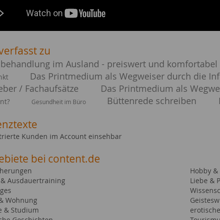
verfasst zu
behandlung im Ausland - preiswert und komfortabel
Das Printmedium als Wegweiser durch die In
nkt
eber / Fachaufsätze
Das Printmedium als Wegwei
Büttenrede schreiben
ent?
Gesundheit im Büro
enztexte
strierte Kunden im Account einsehbar
ebiete bei content.de
cherungen
Hobby & 
- & Ausdauertraining
Liebe & 
iges
Wissensc
 & Wohnung
Geistesw
e & Studium
erotisch
sche Geschichten
Tourismu