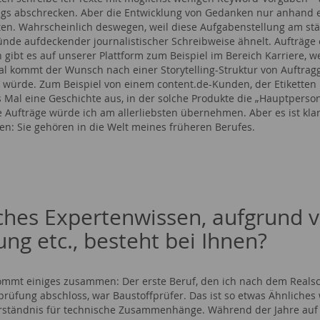
gs abschrecken. Aber die Entwicklung von Gedanken nur anhand 
en. Wahrscheinlich deswegen, weil diese Aufgabenstellung am stä
ünde aufdeckender journalistischer Schreibweise ähnelt. Aufträg
 gibt es auf unserer Plattform zum Beispiel im Bereich Karriere
 kommt der Wunsch nach einer Storytelling-Struktur von Auftrag
 würde. Zum Beispiel von einem content.de-Kunden, der Etiketten 
 Mal eine Geschichte aus, in der solche Produkte die „Hauptperson“
e Aufträge würde ich am allerliebsten übernehmen. Aber es ist klar,
en: Sie gehören in die Welt meines früheren Berufes.
hes Expertenwissen, aufgrund v
ung etc., besteht bei Ihnen?
ommt einiges zusammen: Der erste Beruf, den ich nach dem Realsch
prüfung abschloss, war Baustoffprüfer. Das ist so etwas Ähnliches
ständnis für technische Zusammenhänge. Während der Jahre auf