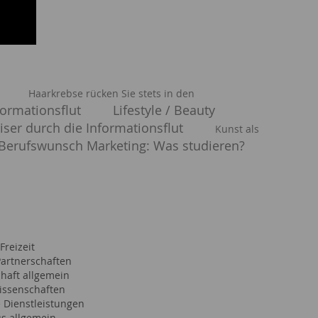
Haarkrebse rücken Sie stets in den
formationsflut
Lifestyle / Beauty
ser durch die Informationsflut
Kunst als
Berufswunsch Marketing: Was studieren?
Freizeit
Partnerschaften
haft allgemein
issenschaften
e Dienstleistungen
s allgemein