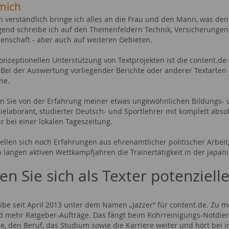
mich
n verständlich bringe ich alles an die Frau und den Mann, was den
end schreibe ich auf den Themenfeldern Technik, Versicherungen, 
enschaft - aber auch auf weiteren Gebieten.
konzeptionellen Unterstützung von Textprojekten ist die content.de
 Bei der Auswertung vorliegender Berichte oder anderer Textarten e
ne.
ren Sie von der Erfahrung meiner etwas ungewöhnlichen Bildungs-
ielaborant, studierter Deutsch- und Sportlehrer mit komplett abs
r bei einer lokalen Tageszeitung.
ellen sich noch Erfahrungen aus ehrenamtlicher politischer Arbeit
 langen aktiven Wettkampfjahren die Trainertätigkeit in der japan
len Sie sich als Texter potenziel
eibe seit April 2013 unter dem Namen „Jazzer“ für content.de. Zu 
 mehr Ratgeber-Aufträge. Das fängt beim Rohrreinigungs-Notdiens
e, den Beruf, das Studium sowie die Karriere weiter und hört bei i