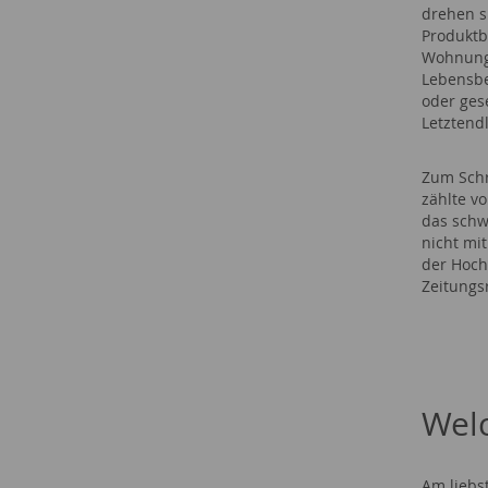
drehen s
Produktb
Wohnung 
Lebensbe
oder gese
Letztendl
Zum Schr
zählte v
das schwä
nicht mi
der Hoch
Zeitungs
Welc
Am liebs