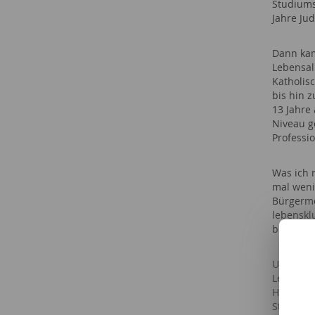
Studiums
Jahre Ju
Dann kam
Lebensal
Katholis
bis hin 
13 Jahre
Niveau g
Professio
Was ich 
mal weni
Bürgermei
lebensklu
bisschen
Und dann
Lehramts
Hintergr
Staatsex