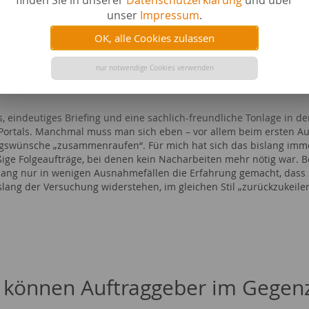
finden Sie in unserer
Datenschutzerklärung
und über
unser
Impressum
.
OK, alle Cookies zulassen
nur notwendige Cookies verwenden
erwarten Sie von den Auftragge
es, eindeutiges Briefing und eine sachlich-freundliche Tonlage in
Portals. Manchmal muss man sich eben – vor allem beim ersten Au
swünsche „zusammenraufen“. Für mich hat sich das bislang immer
ige Folgeaufträge, bei denen kein Nacharbeiten mehr nötig war. Be
lang nur in wenigen Ausnahmefällen die Erfahrung gemacht, dass s
slang der Versuchung widerstehen, im gleichen Stil „zurückzukeilen“
 können Auftraggeber im Gegenz