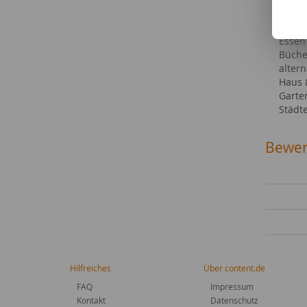
Sehen
Party
Essen
Büche
altern
Haus
Garte
Städt
Bewer
Hilfreiches
Über content.de
FAQ
Impressum
Kontakt
Datenschutz