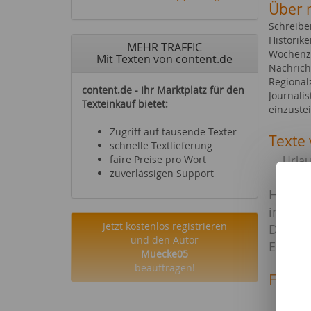
Über 
Schreibe
Historike
MEHR TRAFFIC
Wochenze
Mit Texten von content.de
Nachrich
Regionalz
content.de - Ihr Marktplatz für den
Journali
Texteinkauf bietet:
einzuste
Zugriff auf tausende Texter
Texte 
schnelle Textlieferung
faire Preise pro Wort
Urlau
zuverlässigen Support
Stud
Höhen
im Rhe
Jetzt kostenlos registrieren
Das ide
und den Autor
Einstei
Muecke05
beauftragen!
Fachg
Reise
Hotel