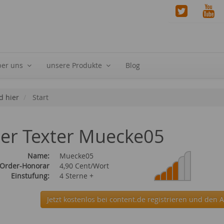
ber uns
unsere Produkte
Blog
d hier
Start
ier Texter Muecke05
Name:
Muecke05
 Order-Honorar
4,90 Cent/Wort
Einstufung:
4 Sterne +
Jetzt kostenlos bei content.de
registrieren und den 