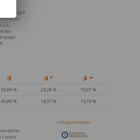
nstaltungen
Promotion
& Co.
Serien
Freizeit
ft
59,69 %
23,28 %
15,07 %
60,88 %
18,97 %
19,74 %
Zahlungsmethoden
worddichte
O Content