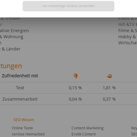
swürdigkeiten
Hochzeit
nur notwendige Cookies verwenden
Großvera
 & Trinken
Event & 
r
Hifi &TV 
ative Energien
Filme & 
 & Wohnung
Hobby & 
n
Wirtscha
e & Länder
tungen
Zufriedenheit mit
Text
0,15 %
1,81 %
Zusammenarbeit
0,04 %
0,37 %
SEO-Wissen
Online Texte
Content-Marketing
Key
seriöse Heimarbeit
Erotik Content
SE