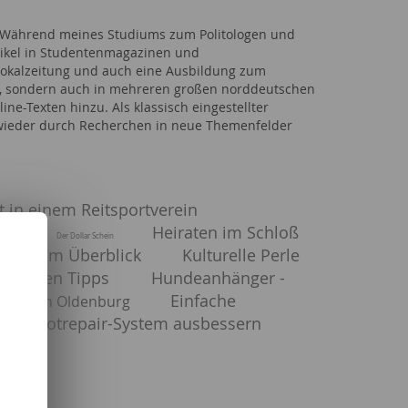
ll. Während meines Studiums zum Politologen und
Artikel in Studentenmagazinen und
 Lokalzeitung und auch eine Ausbildung zum
kel, sondern auch in mehreren großen norddeutschen
ine-Texten hinzu. Als klassisch eingestellter
r wieder durch Recherchen in neue Themenfelder
t in einem Reitsportverein
Heiraten im Schloß
leben
Der Dollar Schein
ations im Überblick
Kulturelle Perle
ie besten Tipps
Hundeanhänger -
Einfache
njobs in Oldenburg
mit Spotrepair-System ausbessern
tik