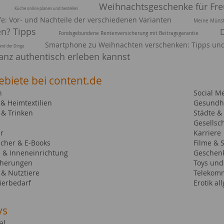
Weihnachtsgeschenke für Fr
Küche online planen und bestellen
ffe: Vor- und Nachteile der verschiedenen Varianten
Meine Münst
en? Tipps
Fondsgebundene Rentenversicherung mit Beitragsgarantie
Smartphone zu Weihnachten verschenken: Tipps und
and der Dinge
anz authentisch erleben kannst
ebiete bei content.de
n
Social M
& Heimtextilien
Gesundhe
 & Trinken
Städte &
Gesellsch
r
Karriere
cher & E-Books
Filme & 
 & Inneneinrichtung
Geschen
cherungen
Toys und 
 & Nutztiere
Telekomm
ierbedarf
Erotik al
ys
al