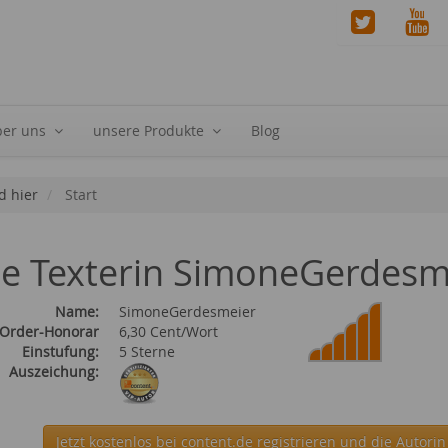
ber uns
unsere Produkte
Blog
d hier
Start
ie Texterin SimoneGerdesm
Name:
SimoneGerdesmeier
 Order-Honorar
6,30 Cent/Wort
Einstufung:
5 Sterne
Auszeichung:
Jetzt kostenlos bei content.de
registrieren und die Autori