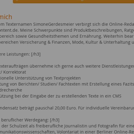
mich
em Texternamen SimoneGerdesmeier verbirgt sich die Online-Reda
content.de. Meine Schwerpunkte sind Produktbeschreibungen, Ratge
bereich sowie Gesundheitsthemen und Ernährung. Weiterhin bearb
reichen Versicherung & Finanzen, Mode, Kultur & Unterhaltung u
ere Leistungen: [/h3]
xteraufträgen übernehme ich gerne auch weitere Dienstleistunge
t/ Korrektorat
tionelle Unterstützung von Textprojekten
tung von Berichten/ Studien/ Fachtexten mit Erstellung eines Fazit
rdrecherche
tützung bei der Eingabe der zu erstellenden Texte in ein CMS
ndensatz beträgt pauschal 20,00 Euro. Für individuelle Vereinbar
 beruflicher Werdegang: [/h3]
er Schulzeit als freiberufliche Journalistin und Fotografin für ei
nikationswissenschaften, Volontariat in einer Berliner Online-Redak