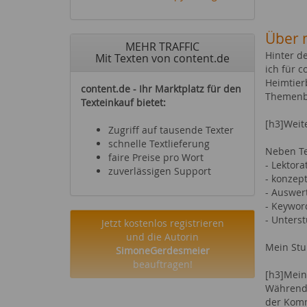
Über 
MEHR TRAFFIC
Hinter d
Mit Texten von content.de
ich für 
Heimtier
content.de - Ihr Marktplatz für den
Themenbe
Texteinkauf bietet:
[h3]Weit
Zugriff auf tausende Texter
schnelle Textlieferung
Neben Te
faire Preise pro Wort
- Lektora
zuverlässigen Support
- konzep
- Auswer
- Keywo
- Unters
Jetzt kostenlos registrieren
und die Autorin
Mein Stu
SimoneGerdesmeier
beauftragen!
[h3]Mein
Während d
der Kommu