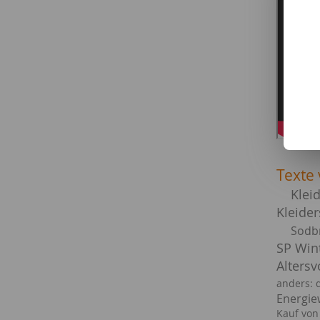
Texte 
Klei
Kleide
Sodb
SP Win
Alters
anders: 
Energi
Kauf von