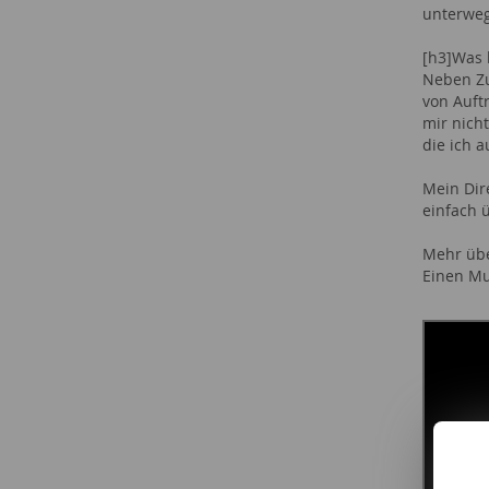
unterweg
[h3]Was 
Neben Zu
von Auft
mir nich
die ich 
Mein Dir
einfach 
Mehr übe
Einen Mu