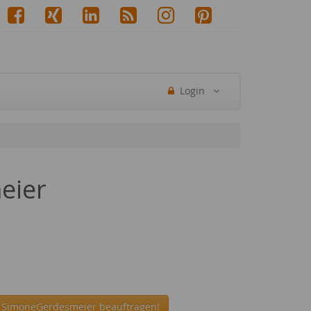
Login
eier
n SimoneGerdesmeier beauftragen!