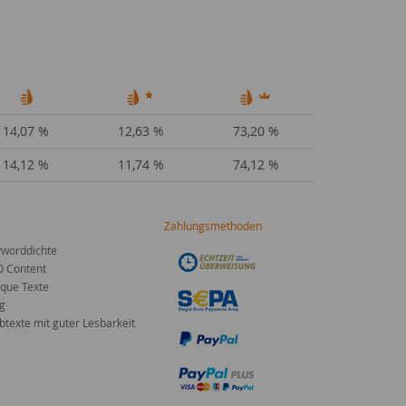
14,07 %
12,63 %
73,20 %
14,12 %
11,74 %
74,12 %
Zahlungsmethoden
worddichte
O Content
que Texte
g
texte mit guter Lesbarkeit