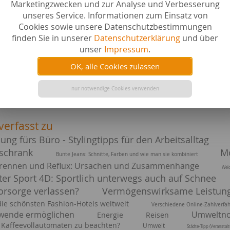
Marketingzwecken und zur Analyse und Verbesserung
unseres Service. Informationen zum Einsatz von
Cookies sowie unsere Datenschutzbestimmungen
finden Sie in unserer
Datenschutzerklärung
und über
unser
Impressum
.
OK, alle Cookies zulassen
nur notwendige Cookies verwenden
verfasst zu
dung fürs Büro - Stylingtipps für den Arbeitsalltag
rschrank
M
Bunte Jeans: Schnitte, Farben und wie man sie kombiniert
rennen und Reflux: Ursachen und Zusammenhänge
Welc
ter Sport 4D: Sportlich unterwegs auch auf Schnee
vorsorge verlassen?
Vermögenswirksame Leistunge
die schönsten Fashion-Hotels weltweit
Verschiedene Online-Zahlverfa
ewende ermöglichen
Umweltno
Energie
Reisen
 Kaffeevollautomaten zu beachten?
Umwelt
Städte-Tipp (Veransta