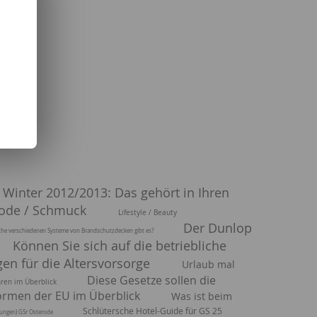
Winter 2012/2013: Das gehört in Ihren
ode / Schmuck
Lifestyle / Beauty
Der Dunlop
he verschiedenen Systeme von Brandschutzdecken gibt es?
Können Sie sich auf die betriebliche
n für die Altersvorsorge
Urlaub mal
Diese Gesetze sollen die
hren im Überblick
rmen der EU im Überblick
Was ist beim
Schlütersche Hotel-Guide für GS 25
ltungen) GSr Osterode