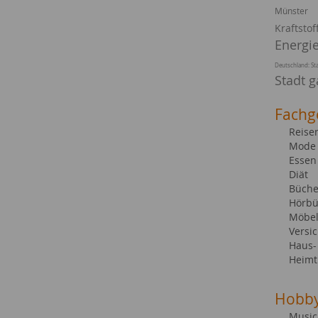
Münster
Kraftsto
Energi
Deutschland: St
Stadt g
Fachg
Reise
Mode 
Essen
Diät
Büche
Hörbü
Möbel
Versi
Haus-
Heimt
Hobb
Music