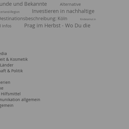
eunde und Bekannte
Alternative
Investieren in nachhaltige
erland-Region
Destinationsbeschreibung: Köln
Kinderarmut in
Prag im Herbst - Wo Du die
 Infos
edia
it & Kosmetik
 Länder
aft & Politik
Serien
ke
Hilfsmittel
unikation allgemein
lgemein