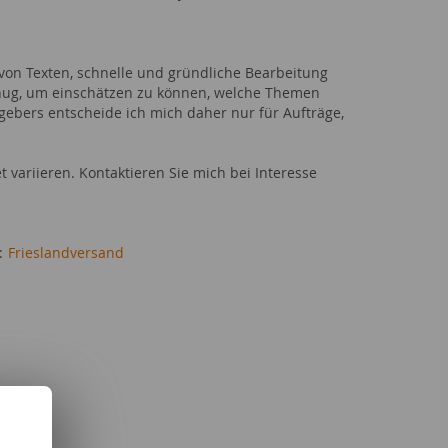
 von Texten, schnelle und gründliche Bearbeitung
enug, um einschätzen zu können, welche Themen
gebers entscheide ich mich daher nur für Aufträge,
ariieren. Kontaktieren Sie mich bei Interesse
r:
Frieslandversand