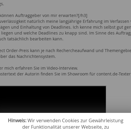
s.
können Auftraggeber von mir erwarten?[/h3]
verlässigkeit natürlich meine langjährige Erfahrung im Verfassen
rägen und Einhaltung von Deadlines. Ich kenne mich selbst gut g
t liegen und welche Deadlines zu knapp sind. Im Sinne des Auftrag
auch tatsächlich bearbeiten kann.
ect Order-Preis kann je nach Rechercheaufwand und Themengebiet v
über das Nachrichtensystem.
r mich erfahren Sie im Video-Interview.
stertext der Autorin finden Sie im Showroom für content.de-Texte
Hinweis:
Wir verwenden Cookies zur Gewährleistung
der Funktionalität unserer Webseite, zu