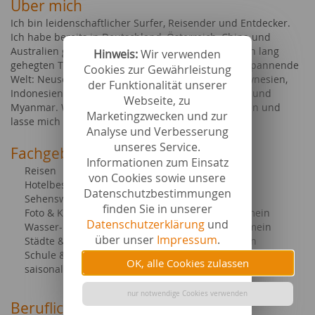
Über mich
Ich bin leidenschaftlicher Surfer, Reisender und Entdecker.
Ich habe bereits in Deutschland, Österreich, China und
Australien gewohnt, doch derzeit erfülle ich meinen lang
Hinweis:
Wir verwenden
gehegten Traum und erkunde dieses Jahr unsere spannende
Cookies zur Gewährleistung
Welt: Neuseeland, Neukaledonien, Französisch-Polynesien,
der Funktionalität unserer
Indonesien, Malaysia, Singapur, Kambodscha, Laos und
Webseite, zu
Myanmar. Wo es danach hingeht, halte ich mir offen und
Marketingzwecken und zur
lasse mich vom Leben überraschen!
Analyse und Verbesserung
unseres Service.
Fachgebiete bei content.de
Informationen zum Einsatz
Reisen
Filme & Serien
von Cookies sowie unsere
Hotelbeschreibungen
Geschenke
Datenschutzbestimmungen
Sehenswürdigkeiten
Hobby & Freizeit
finden Sie in unserer
Foto & Kunst
Tourismus allgemein
Datenschutzerklärung
und
Wasser- & Wintersport
Ernährung allgemein
über unser
Impressum
.
Städte & Länder
Medien allgemein
Schule & Studium
Telekommunikation
OK, alle Cookies zulassen
saisonale Ereignisse
allgemein
nur notwendige Cookies verwenden
Berufliche Abschlüsse