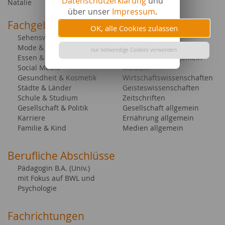
Datenschutzerklärung
und
Natalie
über unser
Impressum
.
Fachgebiete bei content.de
OK, alle Cookies zulassen
Sehenswürdigkeiten
Hobby & Freizeit
Mode & Heimtextilien
Medizin
nur notwendige Cookies verwenden
Essen & Trinken
Wissenschaft allgemein
Social Media
Medizin
Gesundheit & Kosmetik
Wirtschaftswissenschaften
Städte & Länder
Geisteswissenschaften
Schule & Studium
Zeitschriften
Gesellschaft & Politik
Gesellschaft allgemein
Karriere
Ernährung allgemein
Familie & Kind
Medien allgemein
Berufliche Abschlüsse
Pädagogin B.A. (Univ.)
mit Fokus auf BWL und
Psychologie
Fachrichtungen