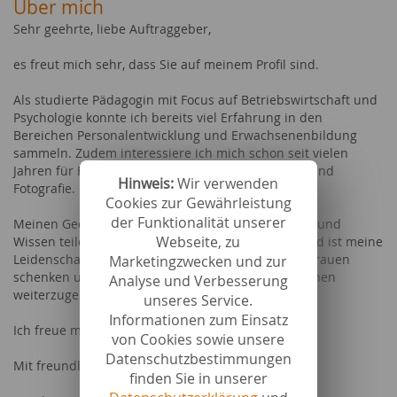
Über mich
Sehr geehrte, liebe Auftraggeber,
es freut mich sehr, dass Sie auf meinem Profil sind.
Als studierte Pädagogin mit Focus auf Betriebswirtschaft und
Psychologie konnte ich bereits viel Erfahrung in den
Bereichen Personalentwicklung und Erwachsenenbildung
sammeln. Zudem interessiere ich mich schon seit vielen
Jahren für Fashion, Beauty, gesunde Lebensweise und
Hinweis:
Wir verwenden
Fotografie.
Cookies zur Gewährleistung
der Funktionalität unserer
Meinen Gedanken freien Lauf lassen, Erfahrungen und
Webseite, zu
Wissen teilen - das Schreiben war schon immer und ist meine
Leidenschaft. Ich freue mich, wenn Sie mir Ihr Vertrauen
Marketingzwecken und zur
schenken und mir erlauben mein Wissen und Können
Analyse und Verbesserung
weiterzugeben.
unseres Service.
Informationen zum Einsatz
Ich freue mich auf viele spannende Aufträge!
von Cookies sowie unsere
Datenschutzbestimmungen
Mit freundlichen Grüßen
finden Sie in unserer