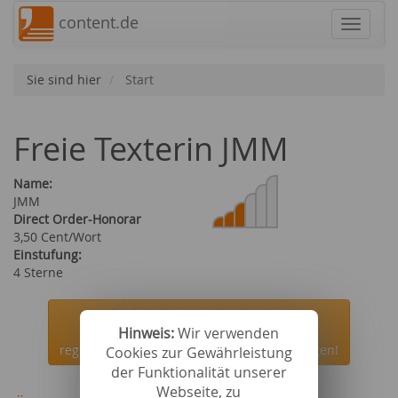
content.de
Navigat
Sie sind hier
Start
Freie Texterin JMM
Name:
JMM
Direct Order-Honorar
3,50 Cent/Wort
Einstufung:
4 Sterne
Jetzt kostenlos bei content.de
Hinweis:
Wir verwenden
registrieren und die Autorin JMM beauftragen!
Cookies zur Gewährleistung
der Funktionalität unserer
Webseite, zu