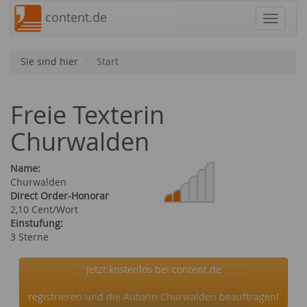
content.de
Navigat
Sie sind hier
Start
Freie Texterin
Churwalden
Name:
Churwalden
Direct Order-Honorar
2,10 Cent/Wort
Einstufung:
3 Sterne
Jetzt kostenlos bei content.de
registrieren und die Autorin Churwalden beauftragen!