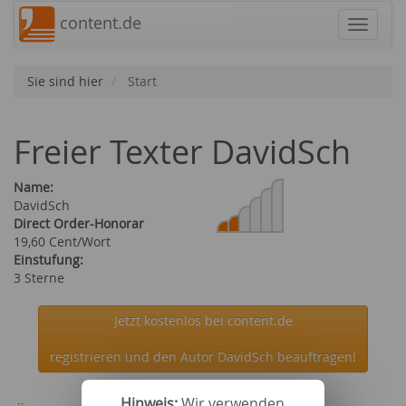
content.de
Navigat
Sie sind hier
Start
Freier Texter DavidSch
Name:
DavidSch
Direct Order-Honorar
19,60 Cent/Wort
Einstufung:
3 Sterne
Jetzt kostenlos bei content.de
registrieren und den Autor DavidSch beauftragen!
Hinweis:
Wir verwenden