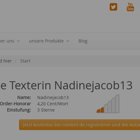
ber uns
unsere Produkte
Blog
d hier
Start
ie Texterin Nadinejacob13
Name:
Nadinejacob13
 Order-Honorar
4,20 Cent/Wort
Einstufung:
3 Sterne
Jetzt kostenlos bei content.de
registrieren und die Auto