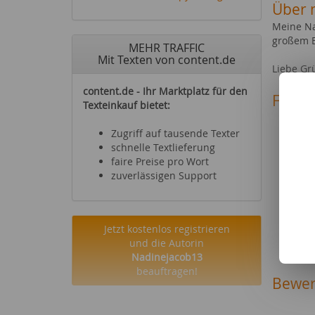
Über 
Meine Na
großem Er
MEHR TRAFFIC
Mit Texten von content.de
Liebe Gr
content.de - Ihr Marktplatz für den
Fachg
Texteinkauf bietet:
Reise
Hotel
Zugriff auf tausende Texter
Sehen
schnelle Textlieferung
Mode 
faire Preise pro Wort
Schm
zuverlässigen Support
Spiel
Möbel
Foto 
Jetzt kostenlos registrieren
Haus-
und die Autorin
Heimt
Nadinejacob13
beauftragen!
Bewer