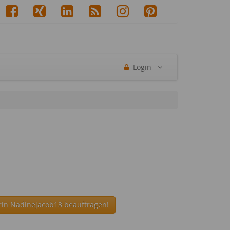
Login
rin Nadinejacob13 beauftragen!