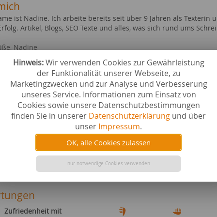
mich
me ist Nadine. Ich arbeite bereits seit über 9 Jahren als Texterin
folg. Artikel, Blogs, SEO Texte und alles, was sich rund ums Schrei
üße, Nadine
Hinweis:
Wir verwenden Cookies zur Gewährleistung
ebiete bei content.de
der Funktionalität unserer Webseite, zu
n
Gesundhe
Marketingzwecken und zur Analyse und Verbesserung
beschreibungen
Städte &
unseres Service. Informationen zum Einsatz von
swürdigkeiten
Automobi
Cookies sowie unsere Datenschutzbestimmungen
& Heimtextilien
Seetouris
finden Sie in unserer
Datenschutzerklärung
und über
uck
Hobby & 
unser
Impressum
.
zeug
Tourismu
 & Inneneinrichtung
Events a
OK, alle Cookies zulassen
& Kunst
Tiere al
 & Nutztiere
Ernährun
nur notwendige Cookies verwenden
ierbedarf
Lampen 
tungen
Zufriedenheit mit