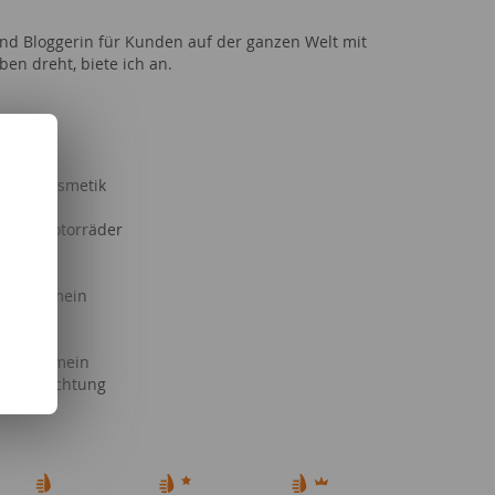
 und Bloggerin für Kunden auf der ganzen Welt mit
ben dreht, biete ich an.
it & Kosmetik
 Länder
le & Motorräder
tik
Freizeit
s allgemein
llgemein
lgemein
g allgemein
& Beleuchtung