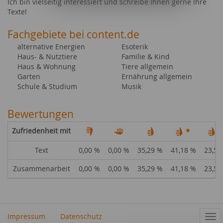
Ich bin vielseitig interessiert und schreibe Ihnen gerne Ihre
Texte!
Fachgebiete bei content.de
alternative Energien
Esoterik
Haus- & Nutztiere
Familie & Kind
Haus & Wohnung
Tiere allgemein
Garten
Ernährung allgemein
Schule & Studium
Musik
Bewertungen
Zufriedenheit mit
Text
0,00 %
0,00 %
35,29 %
41,18 %
23,53
Zusammenarbeit
0,00 %
0,00 %
35,29 %
41,18 %
23,53
Impressum
Datenschutz
Nav