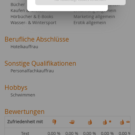
Bücher
Geisteswissenschaften
Kaufen & Mieten
Ernährung allgemein
Hörbücher & E-Books
Marketing allgemein
Wasser- & Wintersport
Erotik allgemein
Berufliche Abschlüsse
Hotelkauffrau
Sonstige Qualifikationen
Personalfachkauffrau
Hobbys
Schwimmen
Bewertungen
Zufriedenheit mit
Text
0,00 %
0,00 %
0,00 %
0,00 %
0,00 %