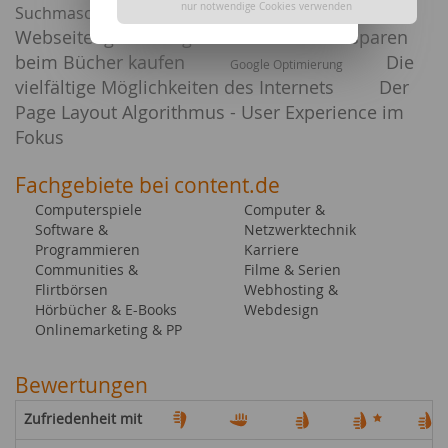
nur notwendige Cookies verwenden
Flexible
Suchmaschinen wächst
Webseitengestaltung mit CSS
Geld sparen
beim Bücher kaufen
Die
Google Optimierung
vielfältige Möglichkeiten des Internets
Der
Page Layout Algorithmus - User Experience im
Fokus
Fachgebiete bei content.de
Computerspiele
Computer &
Software &
Netzwerktechnik
Programmieren
Karriere
Communities &
Filme & Serien
Flirtbörsen
Webhosting &
Hörbücher & E-Books
Webdesign
Onlinemarketing & PP
Bewertungen
Zufriedenheit mit