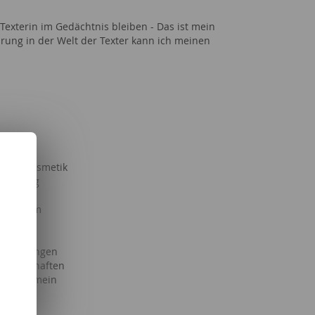
exterin im Gedächtnis bleiben - Das ist mein
hrung in der Welt der Texter kann ich meinen
edia
it & Kosmetik
Wohnung
 Studium
nstaltungen
issenschaften
g allgemein