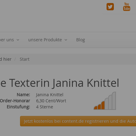
ber uns
unsere Produkte
Blog
d hier
Start
ie Texterin Janina Knittel
Name:
Janina Knittel
 Order-Honorar
6,30 Cent/Wort
Einstufung:
4 Sterne
Jetzt kostenlos bei content.de
registrieren und die Auto