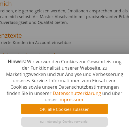
mich
hreiben, die gerne gelesen werden, Emotionen ansprechen und als T
 an mich selbst. Als Master-Absolventin mit praxisrelevanter Erfa
uverlässigkeit und Qualität bieten.
enztexte
strierte Kunden im Account einsehbar
ebiete bei content.de
Hinweis:
Wir verwenden Cookies zur Gewährleistung
& Heimtextilien
Social M
der Funktionalität unserer Webseite, zu
Gesundhe
Marketingzwecken und zur Analyse und Verbesserung
 & Trinken
Haus & 
Garten
unseres Service. Informationen zum Einsatz von
r
Schule &
Cookies sowie unsere Datenschutzbestimmungen
uck
Karriere
finden Sie in unserer
Datenschutzerklärung
und über
 & Inneneinrichtung
Hochzeit
unser
Impressum
.
& Kunst
Großvera
emarketing & PP
Geistesw
OK, alle Cookies zulassen
 & Nutztiere
Ernährun
nur notwendige Cookies verwenden