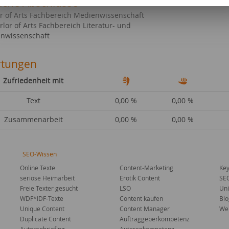
liche Abschlüsse
r of Arts Fachbereich Medienwissenschaft
lor of Arts Fachbereich Literatur- und
nwissenschaft
tungen
Zufriedenheit mit
Text
0,00 %
0,00 %
Zusammenarbeit
0,00 %
0,00 %
SEO-Wissen
Online Texte
Content-Marketing
Key
seriöse Heimarbeit
Erotik Content
SE
Freie Texter gesucht
LSO
Uni
WDF*IDF-Texte
Content kaufen
Blo
Unique Content
Content Manager
Web
Duplicate Content
Auftraggeberkompetenz