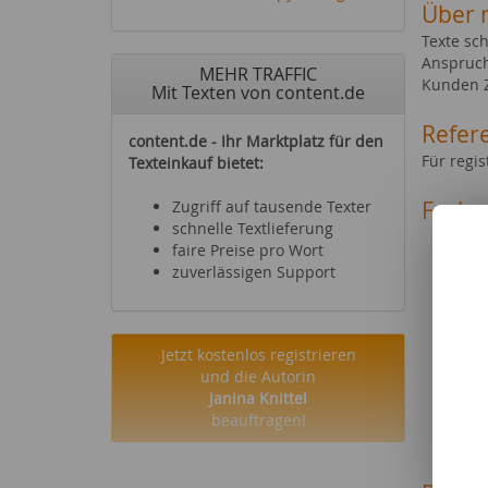
Über 
Texte sc
Anspruch
MEHR TRAFFIC
Kunden Z
Mit Texten von content.de
Refer
content.de - Ihr Marktplatz für den
Für regi
Texteinkauf bietet:
Fachg
Zugriff auf tausende Texter
schnelle Textlieferung
Mode 
faire Preise pro Wort
Party
zuverlässigen Support
Essen
Diät
Büche
Schm
Jetzt kostenlos registrieren
Möbel
und die Autorin
Foto 
Janina Knittel
Onlin
beauftragen!
Haus-