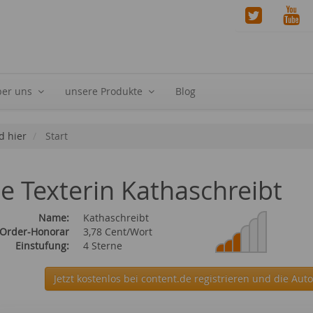
ber uns
unsere Produkte
Blog
d hier
Start
ie Texterin Kathaschreibt
Name:
Kathaschreibt
 Order-Honorar
3,78 Cent/Wort
Einstufung:
4 Sterne
Jetzt kostenlos bei content.de
registrieren und die Auto