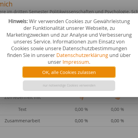
mich
iere im dritten Semester Politikwissenschaften und Psychologie. S
nd ich habe viel Spaß daran, mich durch viele Formulierungen zu p
Hinweis:
Wir verwenden Cookies zur Gewährleistung
r Uni mache ich regelmäßig Yoga und lese viel.
der Funktionalität unserer Webseite, zu
Marketingzwecken und zur Analyse und Verbesserung
ebiete bei content.de
unseres Service. Informationen zum Einsatz von
r
Sonstige
Cookies sowie unsere Datenschutzbestimmungen
st
Filme & 
finden Sie in unserer
Datenschutzerklärung
und über
dheit & Kosmetik
Liebe & 
unser
Impressum
.
e & Studium
Geistesw
schaft & Politik
OK, alle Cookies zulassen
tungen
nur notwendige Cookies verwenden
Zufriedenheit mit
Text
0,00 %
0,00 %
Zusammenarbeit
0,00 %
0,00 %