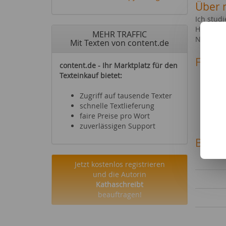
Über 
Ich stud
Hobbys u
MEHR TRAFFIC
Neben de
Mit Texten von content.de
Fachg
content.de - Ihr Marktplatz für den
Büche
Texteinkauf bietet:
Podca
Gesun
Zugriff auf tausende Texter
Schul
schnelle Textlieferung
Gesell
faire Preise pro Wort
zuverlässigen Support
Bewer
Jetzt kostenlos registrieren
und die Autorin
Kathaschreibt
beauftragen!