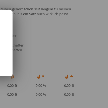
chreiben gehört schon seit langem zu meinen
robieren, bis ein Satz auch wirklich passt.
 Sportarten
Serien
Partnerschaften
issenschaften
0,00 %
0,00 %
0,00 %
0,00 %
0,00 %
0,00 %