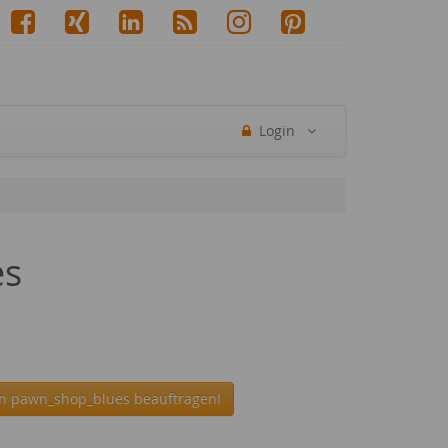
Login
es
in pawn_shop_blues beauftragen!