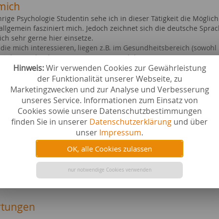
mich
ährige Psychologie Studentin sehe ich in dieser Tätigkeit die Mögl
allgemein fasziniert mich. Jedoch zeichnet sich die deutsche Spra
ich sehr gerne hier einsetze.
die mich interessieren, liegen z.B. im Gesundheitsbereich (sowohl
eich, verschiedensten innovativen Produkten,..
Hinweis:
Wir verwenden Cookies zur Gewährleistung
ebiete bei content.de
der Funktionalität unserer Webseite, zu
Marketingzwecken und zur Analyse und Verbesserung
& Heimtextilien
Medizin
unseres Service. Informationen zum Einsatz von
Liebe & 
Cookies sowie unsere Datenschutzbestimmungen
hen
Wissensc
finden Sie in unserer
Datenschutzerklärung
und über
 & Inneneinrichtung
Tourismu
& Kunst
Events a
unser
Impressum
.
iges
Tiere al
OK, alle Cookies zulassen
dheit & Kosmetik
Ernährun
e & Studium
Musik
ik
Medien a
nur notwendige Cookies verwenden
 & Freizeit
Erotik al
tungen