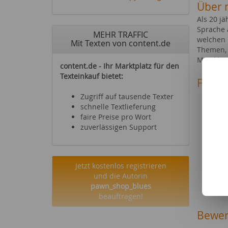
Über 
Als 20 j
Sprache 
MEHR TRAFFIC
welchen 
Mit Texten von content.de
Themen, 
Musikber
content.de - Ihr Marktplatz für den
Texteinkauf bietet:
Fachg
Mode 
Zugriff auf tausende Texter
Party
schnelle Textlieferung
Rauc
faire Preise pro Wort
Möbel
zuverlässigen Support
Foto 
Sonst
Gesun
Jetzt kostenlos registrieren
Schul
und die Autorin
Esoter
pawn_shop_blues
Hobby
beauftragen!
Bewer