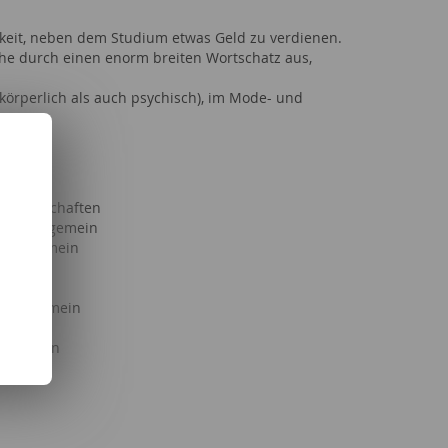
ichkeit, neben dem Studium etwas Geld zu verdienen.
che durch einen enorm breiten Wortschatz aus,
 körperlich als auch psychisch), im Mode- und
Partnerschaften
haft allgemein
s allgemein
llgemein
lgemein
g allgemein
llgemein
lgemein