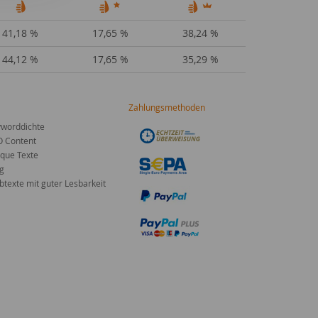
41,18 %
17,65 %
38,24 %
44,12 %
17,65 %
35,29 %
Zahlungsmethoden
worddichte
O Content
que Texte
g
texte mit guter Lesbarkeit