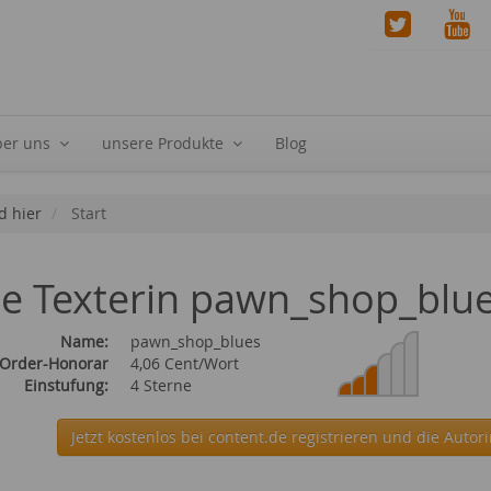
ber uns
unsere Produkte
Blog
d hier
Start
ie Texterin pawn_shop_blu
Name:
pawn_shop_blues
 Order-Honorar
4,06 Cent/Wort
Einstufung:
4 Sterne
Jetzt kostenlos bei content.de
registrieren und die Autor