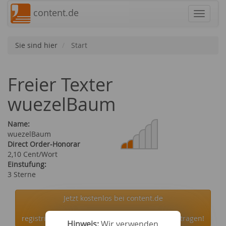
content.de
Navigat
Sie sind hier
Start
Freier Texter
wuezelBaum
Name:
wuezelBaum
Direct Order-Honorar
2,10 Cent/Wort
Einstufung:
3 Sterne
Jetzt kostenlos bei content.de
registrieren und den Autor wuezelBaum beauftragen!
Hinweis:
Wir verwenden