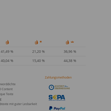
41,49 %
21,20 %
36,96 %
40,04 %
15,40 %
44,38 %
Zahlungsmethoden
worddichte
O Content
que Texte
g
texte mit guter Lesbarkeit