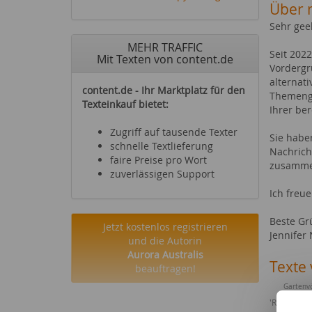
Über 
Sehr gee
MEHR TRAFFIC
Seit 2022
Mit Texten von content.de
Vordergr
alternat
content.de - Ihr Marktplatz für den
Themenge
Texteinkauf bietet:
Ihrer be
Zugriff auf tausende Texter
Sie habe
schnelle Textlieferung
Nachrich
faire Preise pro Wort
zusamme
zuverlässigen Support
Ich freue
Beste G
Jetzt kostenlos registrieren
Jennifer
und die Autorin
Aurora Australis
Texte 
beauftragen!
Gartenvö
'Rhapsody i