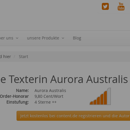
ber uns
unsere Produkte
Blog
d hier
Start
ie Texterin Aurora Australis
Name:
Aurora Australis
 Order-Honorar
9,80 Cent/Wort
Einstufung:
4 Sterne ++
Jetzt kostenlos bei content.de
registrieren und die Autor