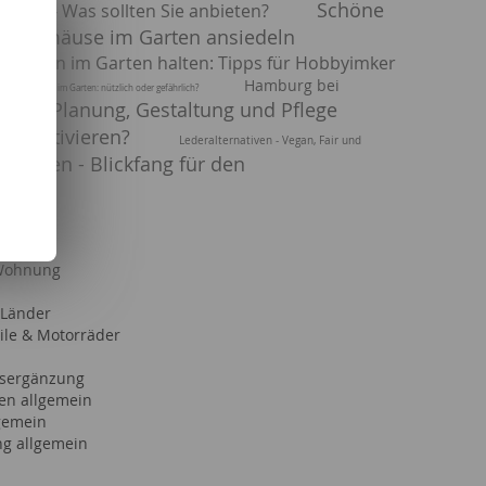
Schöne
ür Igel - Was sollten Sie anbieten?
Fledermäuse im Garten ansiedeln
gbienen im Garten halten: Tipps für Hobbyimker
Hamburg bei
Hornissen im Garten: nützlich oder gefährlich?
ps zur Planung, Gestaltung und Pflege
en kultivieren?
Lederalternativen - Vegan, Fair und
nplatten - Blickfang für den
Wohnung
 Länder
le & Motorräder
sergänzung
en allgemein
lgemein
g allgemein