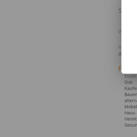
8 Idee
Schatt
Vogel
10 essba
Vollmon
Karn
Nachhaltig
Außenb
Fachg
Essen
Diät
Kaufe
Bauen
altern
Möbel
Haus-
Heimt
Gesun