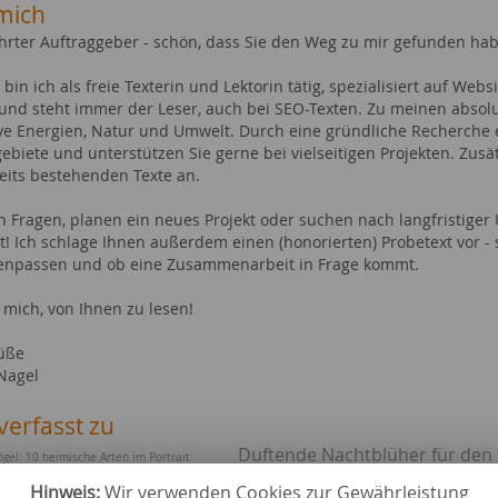
mich
hrter Auftraggeber - schön, dass Sie den Weg zu mir gefunden ha
 bin ich als freie Texterin und Lektorin tätig, spezialisiert auf We
und steht immer der Leser, auch bei SEO-Texten. Zu meinen absol
ive Energien, Natur und Umwelt. Durch eine gründliche Recherche 
biete und unterstützen Sie gerne bei vielseitigen Projekten. Zusät
reits bestehenden Texte an.
n Fragen, planen ein neues Projekt oder suchen nach langfristiger
t! Ich schlage Ihnen außerdem einen (honorierten) Probetext vor - 
npassen und ob eine Zusammenarbeit in Frage kommt.
 mich, von Ihnen zu lesen!
rüße
 Nagel
verfasst zu
Duftende Nachtblüher für den
gel: 10 heimische Arten im Portrait
Wie kann man
n Pink' (bot. Lagerstroemia indica 'Rhapsody in Pink')
Hinweis:
Wir verwenden Cookies zur Gewährleistung