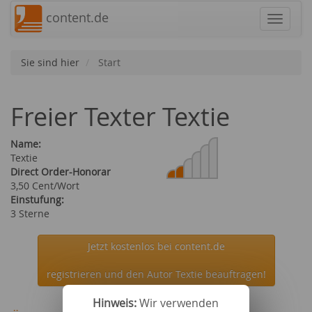
content.de
Navigat
Sie sind hier
Start
Freier Texter Textie
Name:
Textie
Direct Order-Honorar
3,50 Cent/Wort
Einstufung:
3 Sterne
Jetzt kostenlos bei content.de
registrieren und den Autor Textie beauftragen!
Hinweis:
Wir verwenden