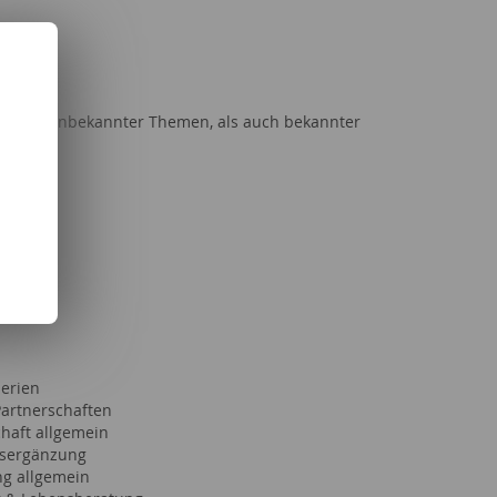
ir noch unbekannter Themen, als auch bekannter
Serien
Partnerschaften
haft allgemein
sergänzung
g allgemein