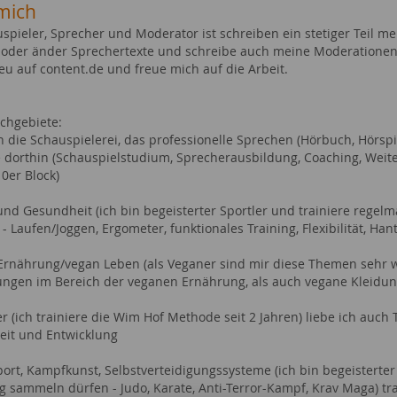
mich
uspieler, Sprecher und Moderator ist schreiben ein stetiger Teil m
 oder änder Sprechertexte und schreibe auch meine Moderationen 
eu auf content.de und freue mich auf die Arbeit.
chgebiete:
h die Schauspielerei, das professionelle Sprechen (Hörbuch, Hörspie
 dorthin (Schauspielstudium, Sprecherausbildung, Coaching, Weit
0er Block)
und Gesundheit (ich bin begeisterter Sportler und trainiere regelm
 - Laufen/Joggen, Ergometer, funktionales Training, Flexibilität, Hant
Ernährung/vegan Leben (als Veganer sind mir diese Themen sehr w
ungen im Bereich der veganen Ernährung, als auch vegane Kleidung
fer (ich trainiere die Wim Hof Methode seit 2 Jahren) liebe ich au
it und Entwicklung
ort, Kampfkunst, Selbstverteidigungssysteme (ich bin begeisterter
g sammeln dürfen - Judo, Karate, Anti-Terror-Kampf, Krav Maga) tra