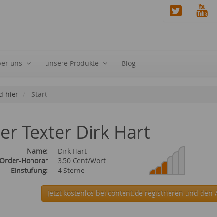
ber uns
unsere Produkte
Blog
d hier
Start
ier Texter Dirk Hart
Name:
Dirk Hart
 Order-Honorar
3,50 Cent/Wort
Einstufung:
4 Sterne
Jetzt kostenlos bei content.de
registrieren und den A