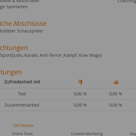
obile & Motorräder
Coaching
ige Sportarten
liche Abschlüsse
bildeter Schauspieler
ichtungen
sport(Judo, Karate, Anti-Terror_Kampf, Krav Maga)
tungen
Zufriedenheit mit
Text
0,00 %
0,00 %
Zusammenarbeit
0,00 %
0,00 %
SEO-Wissen
Online Texte
Content-Marketing
Key