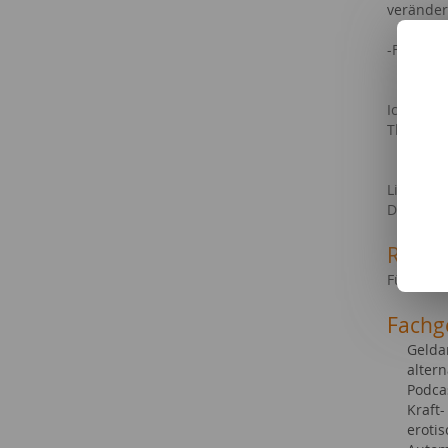
veränder
-Filme, F
Ich bin 
Themen.
Liebe Gr
Dirk Hart
Refer
Für regi
Fachg
Geldan
altern
Podca
Kraft
eroti