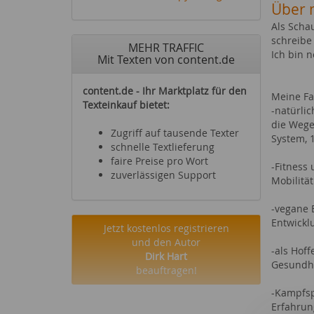
Über 
Als Scha
schreibe
MEHR TRAFFIC
Ich bin n
Mit Texten von content.de
content.de - Ihr Marktplatz für den
Meine Fa
Texteinkauf bietet:
-natürlic
die Wege
Zugriff auf tausende Texter
System, 1
schnelle Textlieferung
faire Preise pro Wort
-Fitness 
zuverlässigen Support
Mobilität
-vegane 
Entwickl
Jetzt kostenlos registrieren
und den Autor
-als Hof
Dirk Hart
Gesundhe
beauftragen!
-Kampfsp
Erfahrun