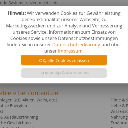
nde Systeme reizen mich sehr
Hinweis:
Wir verwenden Cookies zur Gewährleistung
ilme, Filme;)
der Funktionalität unserer Webseite, zu
Marketingzwecken und zur Analyse und Verbesserung
an vielen Themen interessiert und freue mich auch auf Aufträge m
unseres Service. Informationen zum Einsatz von
Cookies sowie unsere Datenschutzbestimmungen
finden Sie in unserer
Datenschutzerklärung
und über
unser
Impressum
.
üße
OK, alle Cookies zulassen
enztexte
nur notwendige Cookies verwenden
strierte Kunden im Account einsehbar
ebiete bei content.de
lagen (z.B. Aktien, WePa, etc.)
Filme & 
ative Energien
Liebe & 
st
Wissensc
- & Ausdauertraining
Nahrung
sche Geschichten
Ernährun