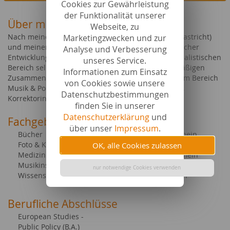
Cookies zur Gewährleistung
der Funktionalität unserer
Über mich
Webseite, zu
Nach meinem Bachelorabschluss in 'EU Politik' (Maastricht)
Marketingzwecken und zur
und meinem Masterabschluss in 'Lateinamerikanischer
Analyse und Verbesserung
Entwicklungspolitik' (Berlin) habe ich mich im journalistischen
unseres Service.
Bereich selbständig gemacht. Neben einer regelmäßigen
Informationen zum Einsatz
Zusammenarbeit mit einem Onlinemagazin aus dem Bereich
von Cookies sowie unsere
Musik & Popkultur bin ich freiberuflich als Texterin,
Datenschutzbestimmungen
Korrektorin und Lektorin tätig.
finden Sie in unserer
Datenschutzerklärung
und
Fachgebiete bei content.de
über unser
Impressum
.
Bücher
Tourismus allgemein
Foto & Kunst
Gesellschaft allgemein
OK, alle Cookies zulassen
Medizin
Ernährung allgemein
Musikinstrumente
Musik
nur notwendige Cookies verwenden
Wissenschaft allgemein
Medien allgemein
Berufliche Abschlüsse
European Studies -
Public Policy (B.A.)