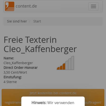
content.de
Navigat
Sie sind hier
Start
Freie Texterin
Cleo_Kaffenberger
Name:
Cleo_Kaffenberger
Direct Order-Honorar
3,50 Cent/Wort
Einstufung:
4 Sterne
Jetzt kostenlos bei content.de
registrieren und die Autorin Cleo_Kaffenberger beauftragen!
Hinweis:
Wir verwenden