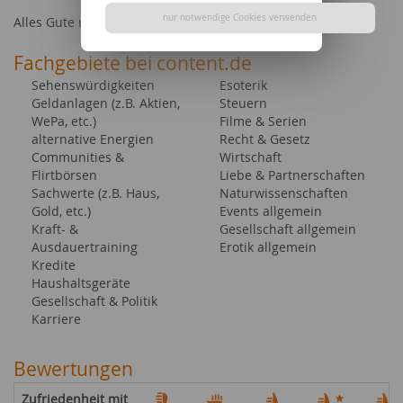
nur notwendige Cookies verwenden
Alles Gute und bis bald ...
Fachgebiete bei content.de
Sehenswürdigkeiten
Esoterik
Geldanlagen (z.B. Aktien,
Steuern
WePa, etc.)
Filme & Serien
alternative Energien
Recht & Gesetz
Communities &
Wirtschaft
Flirtbörsen
Liebe & Partnerschaften
Sachwerte (z.B. Haus,
Naturwissenschaften
Gold, etc.)
Events allgemein
Kraft- &
Gesellschaft allgemein
Ausdauertraining
Erotik allgemein
Kredite
Haushaltsgeräte
Gesellschaft & Politik
Karriere
Bewertungen
Zufriedenheit mit