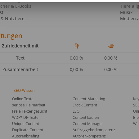
cher & E-Books
Tiere al
st
Musik
 & Nutztiere
Medien a
tungen
Zufriedenheit mit
Text
0,00 %
0,00 %
Zusammenarbeit
0,00 %
0,00 %
SEO-Wissen
Online Texte
Content-Marketing
Key
seriöse Heimarbeit
Erotik Content
SE
Freie Texter gesucht
LSO
Uni
WDF*IDF-Texte
Content kaufen
Blo
Unique Content
Content Manager
Web
Duplicate Content
Auftraggeberkompetenz
Autorenbriefing
Autorenkompetenz