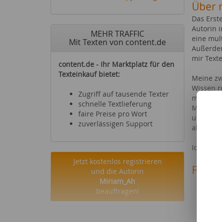
Über 
Das Erste
Autorin 
MEHR TRAFFIC
eine mul
Mit Texten von content.de
Außerdem
mir Text
content.de - Ihr Marktplatz für den
Texteinkauf bietet:
Meine zwe
Wissen r
Zugriff auf tausende Texter
meiner A
schnelle Textlieferung
Mode, Te
faire Preise pro Wort
und halt
zuverlässigen Support
aktuelle
Ich bin 
Jetzt kostenlos registrieren
Fachg
und die Autorin
Miriam_Ah
Mode 
beauftragen!
Büche
Compu
Spiel
Softw