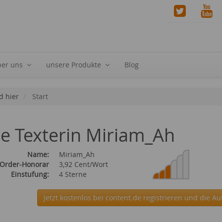
ber uns
unsere Produkte
Blog
d hier
Start
ie Texterin Miriam_Ah
Name:
Miriam_Ah
 Order-Honorar
3,92 Cent/Wort
Einstufung:
4 Sterne
Jetzt kostenlos bei content.de
registrieren und die Au