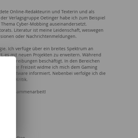
ildete Online-Redakteurin und Texterin und als
t der Verlagsgruppe Oetinger habe ich zum Beispiel
dem Thema Cyber-Mobbing auseinandersetzt.
orats. Literatur ist meine Leidenschaft, weswegen
ensionen oder Nachrichtenmeldungen.
gie. Ich verfüge über ein breites Spektrum an
rt, es mit neuen Projekten zu erweitern. Während
iebeschreibungen beschäftigt. In den Bereichen
 In meiner Freizeit widme ich mich dem Gaming
len Software informiert. Nebenbei verfolge ich die
andere Kritik.
ungene Zusammenarbeit!
bedarf
 Länder
Serien
Freizeit
senschaften