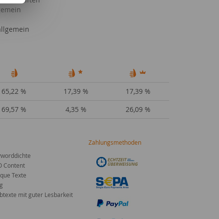
lgemein
llgemein
65,22 %
17,39 %
17,39 %
69,57 %
4,35 %
26,09 %
Zahlungsmethoden
worddichte
O Content
que Texte
g
texte mit guter Lesbarkeit