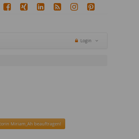
Login
torin Miriam_Ah beauftragen!