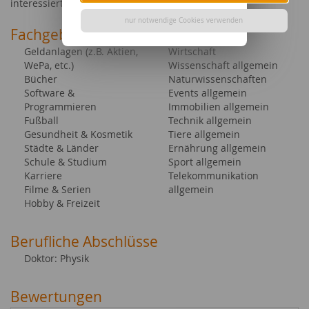
interessiert sind, freue ich mich auf Ihren Auftrag.
nur notwendige Cookies verwenden
Fachgebiete bei content.de
Geldanlagen (z.B. Aktien,
Wirtschaft
WePa, etc.)
Wissenschaft allgemein
Bücher
Naturwissenschaften
Software &
Events allgemein
Programmieren
Immobilien allgemein
Fußball
Technik allgemein
Gesundheit & Kosmetik
Tiere allgemein
Städte & Länder
Ernährung allgemein
Schule & Studium
Sport allgemein
Karriere
Telekommunikation
Filme & Serien
allgemein
Hobby & Freizeit
Berufliche Abschlüsse
Doktor: Physik
Bewertungen