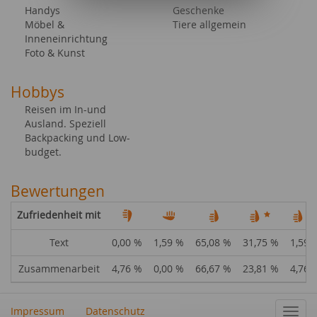
Handys
Geschenke
Möbel &
Tiere allgemein
Inneneinrichtung
Foto & Kunst
Hobbys
Reisen im In-und
Ausland. Speziell
Backpacking und Low-
budget.
Bewertungen
Zufriedenheit mit
Text
0,00 %
1,59 %
65,08 %
31,75 %
1,59 
Zusammenarbeit
4,76 %
0,00 %
66,67 %
23,81 %
4,76 
Impressum
Datenschutz
Navig