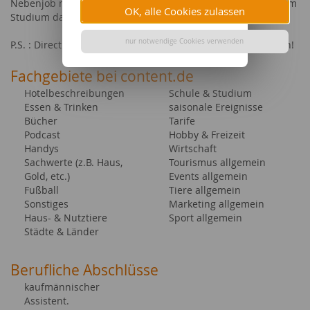
Nebenjob machen und mir auf diese Weise etwas zu meinem
OK, alle Cookies zulassen
Studium dazuverdienen.
nur notwendige Cookies verwenden
P.S. : Direct Orders sind erwünscht und würden mich freuen!
Fachgebiete bei content.de
Hotelbeschreibungen
Schule & Studium
Essen & Trinken
saisonale Ereignisse
Bücher
Tarife
Podcast
Hobby & Freizeit
Handys
Wirtschaft
Sachwerte (z.B. Haus,
Tourismus allgemein
Gold, etc.)
Events allgemein
Fußball
Tiere allgemein
Sonstiges
Marketing allgemein
Haus- & Nutztiere
Sport allgemein
Städte & Länder
Berufliche Abschlüsse
kaufmännischer
Assistent.