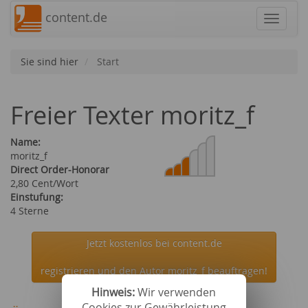
content.de
Navigat
Sie sind hier
Start
Freier Texter moritz_f
Name:
moritz_f
Direct Order-Honorar
2,80 Cent/Wort
Einstufung:
4 Sterne
Jetzt kostenlos bei content.de
registrieren und den Autor moritz_f beauftragen!
Hinweis:
Wir verwenden
Cookies zur Gewährleistung