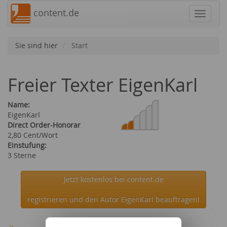
content.de
Navigat
Sie sind hier
Start
Freier Texter EigenKarl
Name:
EigenKarl
Direct Order-Honorar
2,80 Cent/Wort
Einstufung:
3 Sterne
Jetzt kostenlos bei content.de
registrieren und den Autor EigenKarl beauftragen!