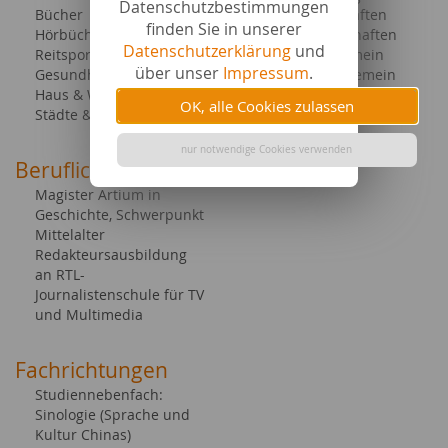
Datenschutzbestimmungen
Bücher
Naturwissenschaften
finden Sie in unserer
Hörbücher & E-Books
Geisteswissenschaften
Datenschutzerklärung
und
Reitsport
Tourismus allgemein
über unser
Impressum
.
Gesundheit & Kosmetik
Gesellschaft allgemein
Haus & Wohnung
Tiere allgemein
OK, alle Cookies zulassen
Städte & Länder
nur notwendige Cookies verwenden
Berufliche Abschlüsse
Magister Artium in
Geschichte, Schwerpunkt
Mittelalter
Redakteursausbildung
an RTL-
Journalistenschule für TV
und Multimedia
Fachrichtungen
Studiennebenfach:
Sinologie (Sprache und
Kultur Chinas)