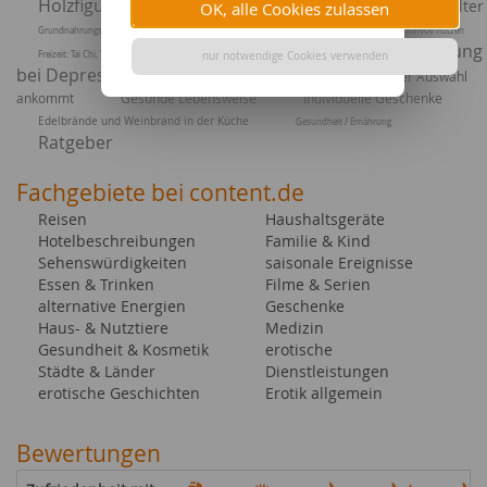
Holzfiguren verschenken
Fitness und Pflege im Alter
OK, alle Cookies zulassen
Grundnahrungsmittel: Auf die Rezepte kommt es an
Berufsleben: Arbeitspausen sinnvoll nutzen
Die richtige Ernährung
Freizeit: Tai Chi, Yoga und andere Entspannungslehren
nur notwendige Cookies verwenden
bei Depressionen
Krankenkassen, worauf es bei der Auswahl
ankommt
Gesunde Lebensweise
Individuelle Geschenke
Edelbrände und Weinbrand in der Küche
Gesundheit / Ernährung
Ratgeber
Fachgebiete bei content.de
Reisen
Haushaltsgeräte
Hotelbeschreibungen
Familie & Kind
Sehenswürdigkeiten
saisonale Ereignisse
Essen & Trinken
Filme & Serien
alternative Energien
Geschenke
Haus- & Nutztiere
Medizin
Gesundheit & Kosmetik
erotische
Städte & Länder
Dienstleistungen
erotische Geschichten
Erotik allgemein
Bewertungen