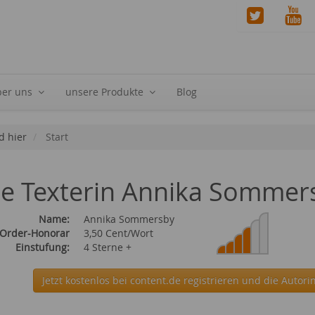
ber uns
unsere Produkte
Blog
d hier
Start
ie Texterin Annika Sommer
Name:
Annika Sommersby
 Order-Honorar
3,50 Cent/Wort
Einstufung:
4 Sterne +
Jetzt kostenlos bei content.de
registrieren und die Autor