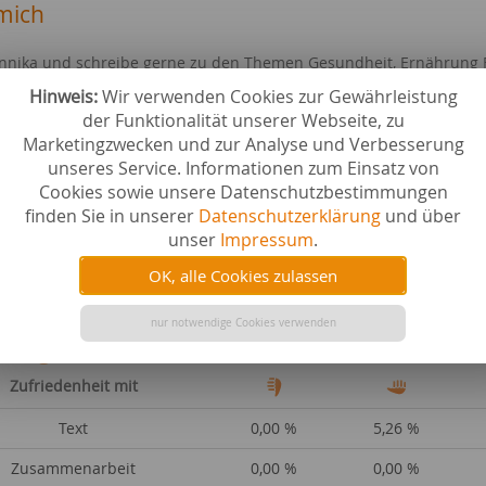
mich
Annika und schreibe gerne zu den Themen Gesundheit, Ernährung F
ium, bin aber auch für viele andere Themen begeisterungsfähig!
Hinweis:
Wir verwenden Cookies zur Gewährleistung
der Funktionalität unserer Webseite, zu
ebiete bei content.de
Marketingzwecken und zur Analyse und Verbesserung
 & Trinken
Filme & 
unseres Service. Informationen zum Einsatz von
r
Hobby & 
Cookies sowie unsere Datenschutzbestimmungen
cher & E-Books
Wissensc
finden Sie in unserer
Datenschutzerklärung
und über
st
Ernährun
unser
Impressum
.
- & Ausdauertraining
Medien a
dheit & Kosmetik
Sport al
OK, alle Cookies zulassen
e & Studium
nur notwendige Cookies verwenden
tungen
Zufriedenheit mit
Text
0,00 %
5,26 %
Zusammenarbeit
0,00 %
0,00 %