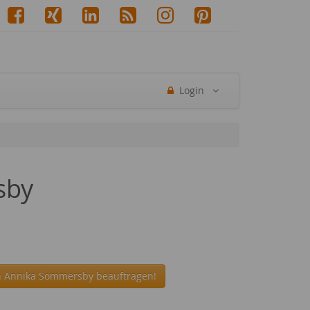
Login
sby
in Annika Sommersby beauftragen!