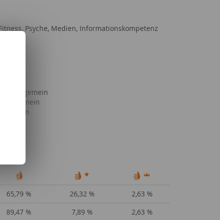
itness, Psyche, Medien, Informationskompetenz
Serien
Freizeit
haft allgemein
g allgemein
llgemein
lgemein
65,79 %
26,32 %
2,63 %
89,47 %
7,89 %
2,63 %