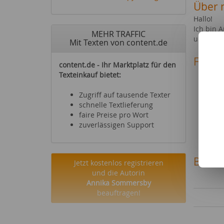
Über 
Hallo!
Ich bin 
MEHR TRAFFIC
und Stud
Mit Texten von content.de
Fachg
content.de - Ihr Marktplatz für den
Essen
Texteinkauf bietet:
Büche
Hörbü
Zugriff auf tausende Texter
Podca
schnelle Textlieferung
Kraft
faire Preise pro Wort
Gesun
zuverlässigen Support
Schul
Bewer
Jetzt kostenlos registrieren
und die Autorin
Annika Sommersby
beauftragen!