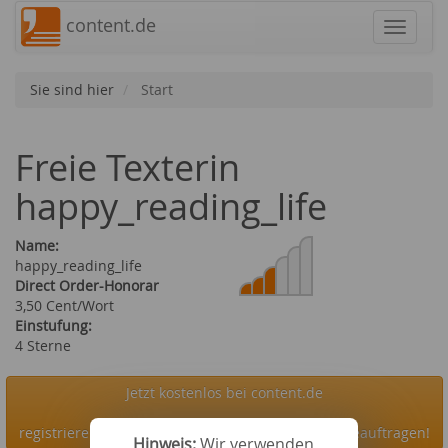
content.de
Navigat
Sie sind hier
Start
Freie Texterin
happy_reading_life
Name:
happy_reading_life
Direct Order-Honorar
3,50 Cent/Wort
Einstufung:
4 Sterne
Jetzt kostenlos bei content.de
registrieren und die Autorin happy_reading_life beauftragen!
Hinweis:
Wir verwenden