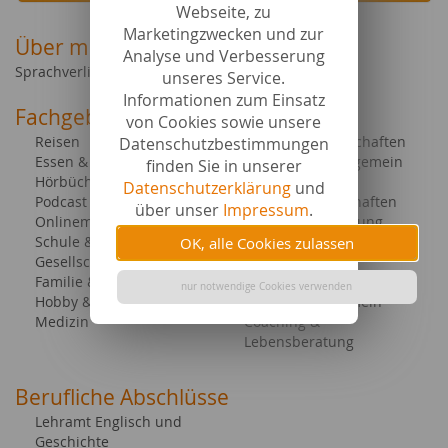
Webseite, zu
Marketingzwecken und zur
Über mich
Analyse und Verbesserung
Sprachverliebte Recherche-Maschine für Texte.
unseres Service.
Informationen zum Einsatz
Fachgebiete bei content.de
von Cookies sowie unsere
Reisen
Liebe & Partnerschaften
Datenschutzbestimmungen
Essen & Trinken
Wissenschaft allgemein
finden Sie in unserer
Hörbücher & E-Books
Medizin
Datenschutzerklärung
und
Podcast
Geisteswissenschaften
über unser
Impressum
.
Onlinemarketing & PP
Nahrungsergänzung
Schule & Studium
Gesellschaft allgemein
OK, alle Cookies zulassen
Gesellschaft & Politik
Tiere allgemein
Familie & Kind
Ernährung allgemein
nur notwendige Cookies verwenden
Hobby & Freizeit
Marketing allgemein
Medizin
Coaching &
Lebensberatung
Berufliche Abschlüsse
Lehramt Englisch und
Geschichte