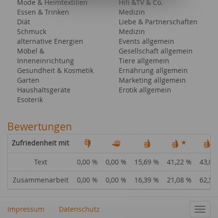
Mode & Heimtextilien
Hifi &TV & Co.
Essen & Trinken
Medizin
Diät
Liebe & Partnerschaften
Schmuck
Medizin
alternative Energien
Events allgemein
Möbel &
Gesellschaft allgemein
Inneneinrichtung
Tiere allgemein
Gesundheit & Kosmetik
Ernährung allgemein
Garten
Marketing allgemein
Haushaltsgeräte
Erotik allgemein
Esoterik
Bewertungen
Zufriedenheit mit
Text
0,00 %
0,00 %
15,69 %
41,22 %
43,09
Zusammenarbeit
0,00 %
0,00 %
16,39 %
21,08 %
62,53
Impressum
Datenschutz
Navig