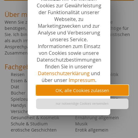
Cookies zur Gewährleistung
der Funktionalität unserer
Über mich
Webseite, zu
Wenn Sie zuverlässig und schnell hochwertige Texte
Marketingzwecken und zur
benötigen, die Ihre Leser begeistern, bin ich die Richtige für
Analyse und Verbesserung
Sie. Ich bin sowohl im geisteswissenschaftlich-linguistischen
unseres Service.
als auch im alltagsthematischen Bereich Ihre
Informationen zum Einsatz
Ansprechpartnerin. Ich freue mich auf unsere
von Cookies sowie unsere
Zusammenarbeit!
Datenschutzbestimmungen
Fachgebiete bei content.de
finden Sie in unserer
Datenschutzerklärung
und
Reisen
Gesellschaft & Politik
über unser
Impressum
.
Essen & Trinken
Familie & Kind
Diät
Tarife
OK, alle Cookies zulassen
Bücher
Geisteswissenschaften
Spielzeug
Nahrungsergänzung
nur notwendige Cookies verwenden
Handys
Events allgemein
Versicherungen
Tiere allgemein
Gesundheit & Kosmetik
Ernährung allgemein
Schule & Studium
Musik
erotische Geschichten
Erotik allgemein