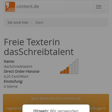
content.de
Navigat
Sie sind hier
Start
Freie Texterin
dasSchreibtalent
Name:
dasSchreibtalent
Direct Order-Honorar
4,20 Cent/Wort
Einstufung:
4 Sterne
Jetzt kostenlos bei content.de
registrieren und die Autorin dasSchreibtalent beauftragen!
Hinweis:
Wir verwenden