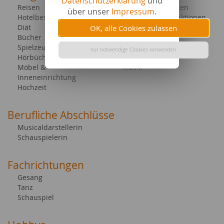
Datenschutzerklärung
und
Reisen
Sonstige Sportarten
über unser
Impressum
.
Hotelbeschreibungen
Gewinnspiele & Aktionen
Diät
Familie & Kind
OK, alle Cookies zulassen
Bücher
Geschenke
Spielzeug
Hobby & Freizeit
nur notwendige Cookies verwenden
Hörbücher & E-Books
Tiere allgemein
Möbel &
Musik
Inneneinrichtung
Hochzeit
Berufliche Abschlüsse
Musicaldarstellerin
Schauspielerin
Fachrichtungen
Gesang
Tanz
Schauspiel