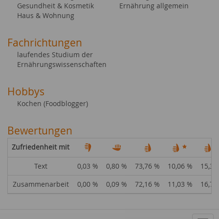
Gesundheit & Kosmetik
Ernährung allgemein
Haus & Wohnung
Fachrichtungen
laufendes Studium der
Ernährungswissenschaften
Hobbys
Kochen (Foodblogger)
Bewertungen
Zufriedenheit mit
Text
0,03 %
0,80 %
73,76 %
10,06 %
15,34
Zusammenarbeit
0,00 %
0,09 %
72,16 %
11,03 %
16,72