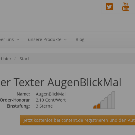
ber uns
unsere Produkte
Blog
d hier
Start
ier Texter AugenBlickMal
Name:
AugenBlickMal
 Order-Honorar
2,10 Cent/Wort
Einstufung:
3 Sterne
Jetzt kostenlos bei content.de
registrieren und den Aut