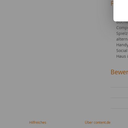
Fachg
Reise
Hotel
Büche
Compu
Spiel
altern
Hand
Socia
Haus
Bewer
Hilfreiches
Über content.de