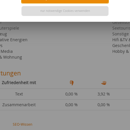
ebiete bei content.de
n
Städte &
nur notwendige Cookies verwenden
beschreibungen
Automobi
r
Gesellsch
terspiele
Seetouris
zeug
Sonstige
ative Energien
Hifi &TV 
ys
Geschen
l Media
Hobby & 
 & Wohnung
tungen
Zufriedenheit mit
Text
0,00 %
3,92 %
Zusammenarbeit
0,00 %
0,00 %
SEO-Wissen