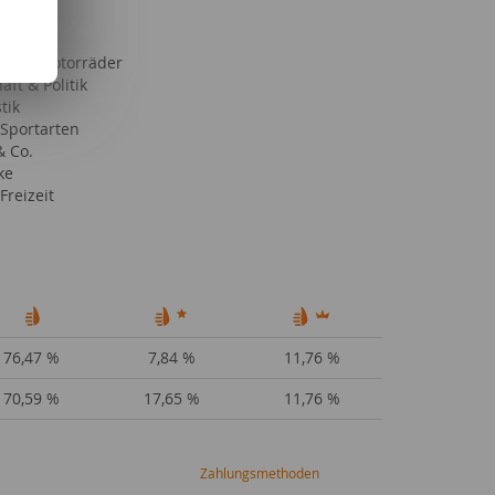
 Länder
le & Motorräder
aft & Politik
tik
 Sportarten
& Co.
ke
Freizeit
76,47 %
7,84 %
11,76 %
70,59 %
17,65 %
11,76 %
Zahlungsmethoden