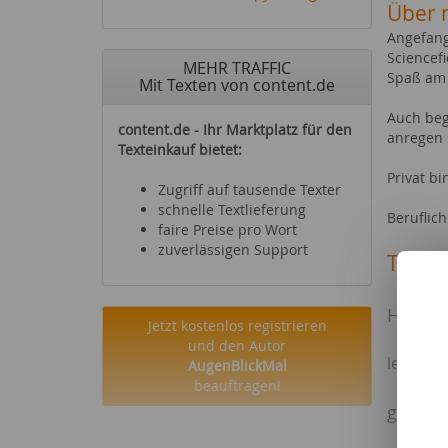
Über 
Angefang
Sciencef
MEHR TRAFFIC
Spaß am 
Mit Texten von content.de
Auch beg
content.de - Ihr Marktplatz für den
anregen s
Texteinkauf bietet:
Privat bi
Zugriff auf tausende Texter
schnelle Textlieferung
Beruflich
faire Preise pro Wort
zuverlässigen Support
Texte 
Auto
Holida
Jetzt kostenlos registrieren
und den Autor
Fischer in 
leicht 
AugenBlickMal
beauftragen!
Smartphon
günsti