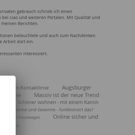
privaten gebrauch schrieb ich einen
bei ciao und weiteren Portalen. Mit Qualität und
 meinen Berichten.
tuationen beleuchtete und auch zum Nachdenken
e Arbeit dort ein.
eressanten interessiert.
Augsburger
richtigen Kontaktlinse
Massiv ist der neue Trend
und Seele
Schöner wohnen - mit einem Kamin
egs
tten Systeme und Gewinne - funktioniert das?
Online sicher und
henende im Traumwagen
mit Unterstützung