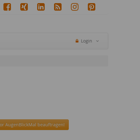
Login
or AugenBlickMal beauftragen!