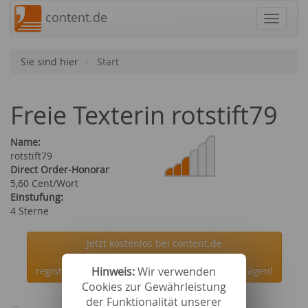
content.de
Navigat
Sie sind hier
Start
Freie Texterin rotstift79
Name:
rotstift79
Direct Order-Honorar
5,60 Cent/Wort
Einstufung:
4 Sterne
Jetzt kostenlos bei content.de
Hinweis:
Wir verwenden
registrieren und die Autorin rotstift79 beauftragen!
Cookies zur Gewährleistung
der Funktionalität unserer