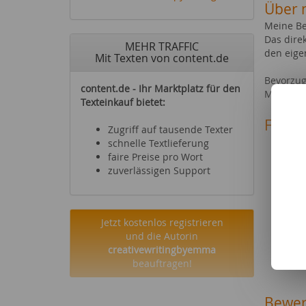
Über 
Meine Be
Das dire
MEHR TRAFFIC
den eige
Mit Texten von content.de
Bevorzug
content.de - Ihr Marktplatz für den
Media, P
Texteinkauf bietet:
Fachg
Zugriff auf tausende Texter
Reise
schnelle Textlieferung
Mode 
faire Preise pro Wort
Party
zuverlässigen Support
Essen
Büche
Foto 
Jetzt kostenlos registrieren
Sonst
und die Autorin
Haus-
creativewritingbyemma
Socia
beauftragen!
Schul
Bewer