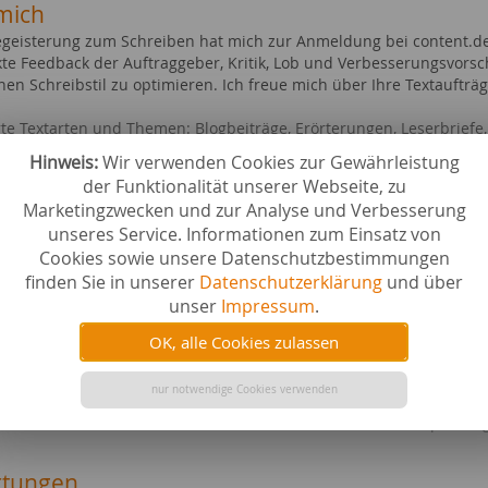
mich
geisterung zum Schreiben hat mich zur Anmeldung bei content.de
kte Feedback der Auftraggeber, Kritik, Lob und Verbesserungsvorsch
nen Schreibstil zu optimieren. Ich freue mich über Ihre Textaufträ
te Textarten und Themen: Blogbeiträge, Erörterungen, Leserbriefe, 
sychologie.
Hinweis:
Wir verwenden Cookies zur Gewährleistung
der Funktionalität unserer Webseite, zu
ebiete bei content.de
Marketingzwecken und zur Analyse und Verbesserung
n
Familie 
unseres Service. Informationen zum Einsatz von
& Heimtextilien
Liebe & 
Cookies sowie unsere Datenschutzbestimmungen
Wissensc
finden Sie in unserer
Datenschutzerklärung
und über
 & Trinken
Geistesw
unser
Impressum
.
r
Zeitschri
& Kunst
Tiere al
OK, alle Cookies zulassen
iges
Ernährun
 & Nutztiere
Musik
nur notwendige Cookies verwenden
l Media
Medien a
e & Studium
Sport al
tungen