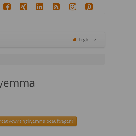
Login
gbyemma
creativewritingbyemma beauftragen!