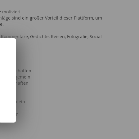
 motiviert.
läge sind ein großer Vorteil dieser Plattform, um
ge.
Kommentare, Gedichte, Reisen, Fotografie, Social
& Kind
Partnerschaften
haft allgemein
issenschaften
ften
lgemein
g allgemein
llgemein
lgemein