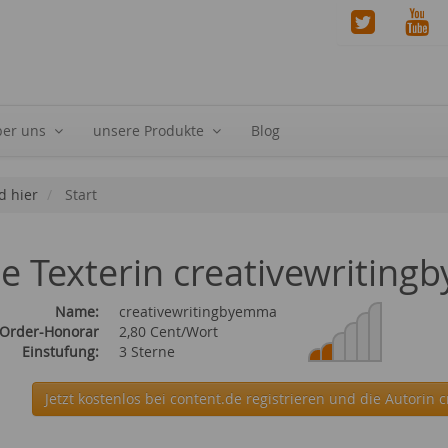
ber uns
unsere Produkte
Blog
d hier
Start
ie Texterin creativewritin
Name:
creativewritingbyemma
 Order-Honorar
2,80 Cent/Wort
Einstufung:
3 Sterne
Jetzt kostenlos bei content.de
registrieren und die Autorin 