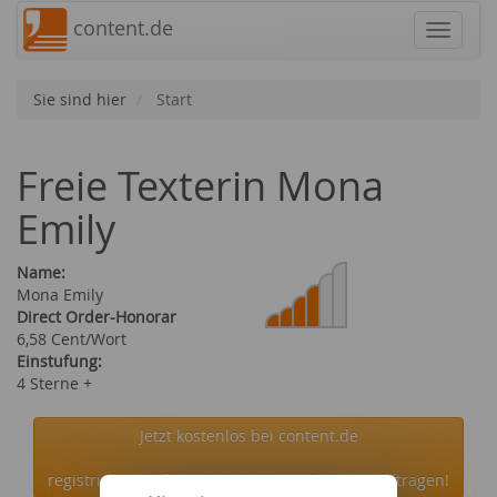
content.de
Navigat
Sie sind hier
Start
Freie Texterin Mona
Emily
Name:
Mona Emily
Direct Order-Honorar
6,58 Cent/Wort
Einstufung:
4 Sterne +
Jetzt kostenlos bei content.de
registrieren und die Autorin Mona Emily beauftragen!