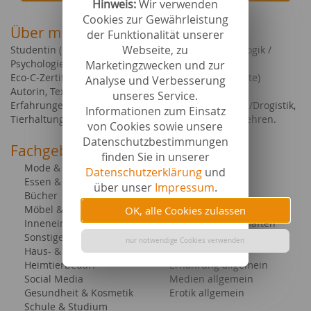
Hinweis:
Wir verwenden
Cookies zur Gewährleistung
Über mich
der Funktionalität unserer
Webseite, zu
Studentin (Bildungswissenschaft, SP Medienpädagogik /
Psychologie / Japanisch)
Marketingzwecken und zur
Eco-C-Zertifikat (European Communication Certificate)
Analyse und Verbesserung
Autorin, Texterin
unseres Service.
Erfahrungen u.a. hinsichtlich Gesundheits-Themen/Drogistik,
Informationen zum Einsatz
Tierhaltung, Verkauf, Medienbranche, Pädagogik, Lehren.
von Cookies sowie unsere
Datenschutzbestimmungen
Fachgebiete bei content.de
finden Sie in unserer
Mode & Heimtextilien
Esoterik
Datenschutzerklärung
und
Essen & Trinken
Hochzeit
über unser
Impressum
.
Bücher
Hobby & Freizeit
Möbel &
Medizin
OK, alle Cookies zulassen
Inneneinrichtung
Geisteswissenschaften
Sonstiges
Tourismus allgemein
nur notwendige Cookies verwenden
Haus- & Nutztiere
Tiere allgemein
Heimtierbedarf
Ernährung allgemein
Social Media
Medien allgemein
Gesundheit & Kosmetik
Erotik allgemein
Schule & Studium